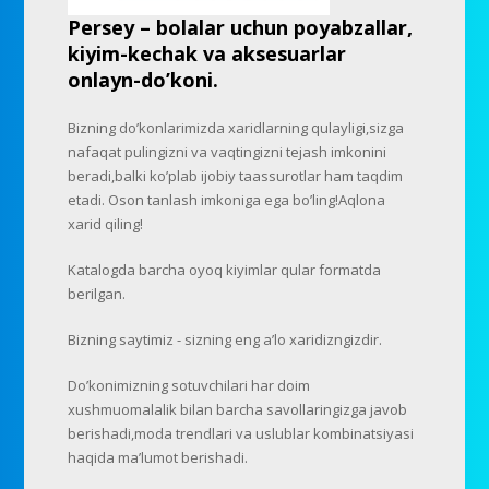
Persey – bolalar uchun poyabzallar,
kiyim-kechak va aksesuarlar
onlayn-do’koni.
Bizning do’konlarimizda xaridlarning qulayligi,sizga
nafaqat pulingizni va vaqtingizni tejash imkonini
beradi,balki ko’plab ijobiy taassurotlar ham taqdim
etadi. Oson tanlash imkoniga ega bo’ling!Aqlona
xarid qiling!
Katalogda barcha oyoq kiyimlar qular formatda
berilgan.
Bizning saytimiz - sizning eng a’lo xaridizngizdir.
Do’konimizning sotuvchilari har doim
xushmuomalalik bilan barcha savollaringizga javob
berishadi,moda trendlari va uslublar kombinatsiyasi
haqida ma’lumot berishadi.