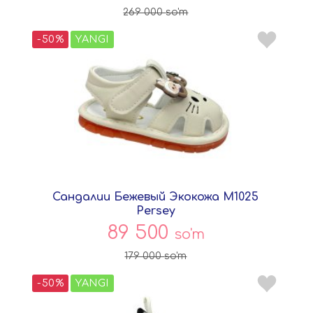
269 000
so'm
-50%
YANGI
Сандалии Бежевый Экокожа M1025
Persey
89 500
so'm
179 000
so'm
-50%
YANGI