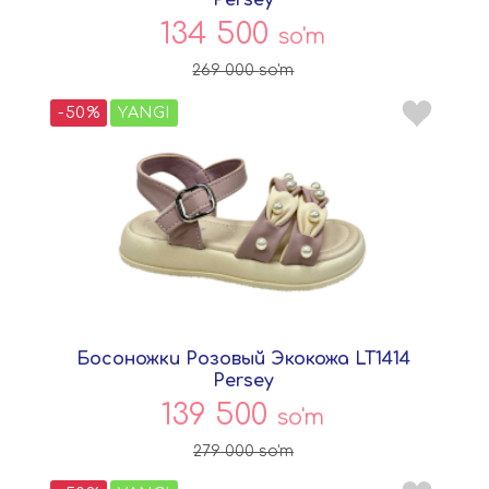
134 500
so'm
269 000
so'm
-50%
YANGI
Босоножки Розовый Экокожа LT1414
Persey
139 500
so'm
279 000
so'm