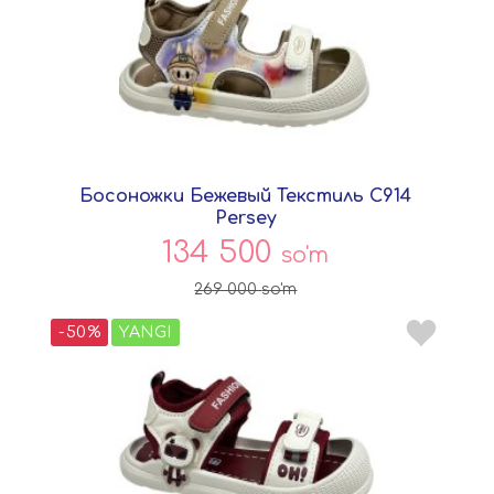
Босоножки Бежевый Текстиль C914
Persey
134 500
so'm
269 000
so'm
-50%
YANGI