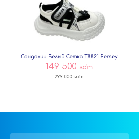
Сандалии Белый Сетка T8821 Persey
149 500
so'm
299 000
so'm