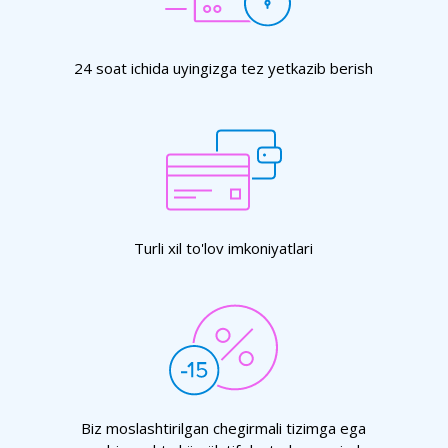
24 soat ichida uyingizga tez yetkazib berish
Turli xil to'lov imkoniyatlari
Biz moslashtirilgan chegirmali tizimga ega