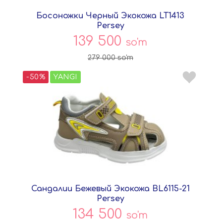
Босоножки Черный Экокожа LT1413
Persey
139 500
so'm
279 000
so'm
-50%
YANGI
Сандалии Бежевый Экокожа BL6115-21
Persey
134 500
so'm