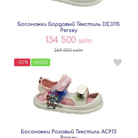
Босоножки Бордовый Текстиль DE3115
Persey
134 500
so'm
269 000
so'm
-50%
YANGI
Босоножки Розовый Текстиль AC913
Persey