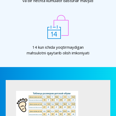
va bir nechta kümülatif dasturlar mavjud
14 kun ichida yoqtirmaydigan
mahsulotni qaytarib olish imkoniyati