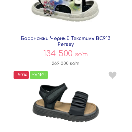
Босоножки Черный Текстиль BC913
Persey
134 500
so'm
269 000
so'm
-50%
YANGI