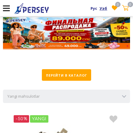
0
0
Рус
Узб
ПЕРЕЙТИ В КАТАЛОГ
Yangi mahsulotlar
-50%
YANGI