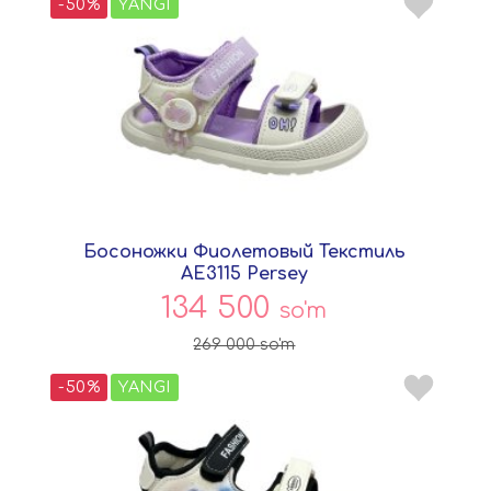
-50%
YANGI
Босоножки Фиолетовый Текстиль
AE3115 Persey
134 500
so'm
269 000
so'm
-50%
YANGI