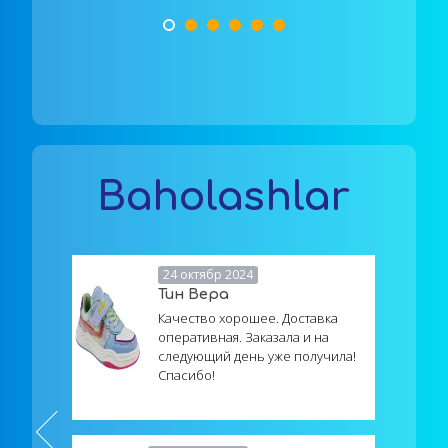
sot
o‘z
oli
har
Baholashlar
24 октябр 2024
Тин Вера
Качество хорошее. Доставка
оперативная. Заказала и на
следующий день уже получила!
Спасибо!