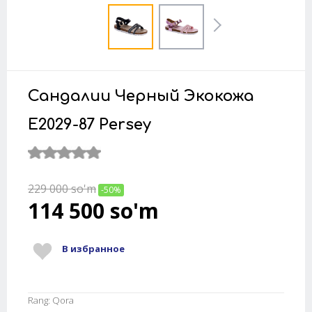
Сандалии Черный Экокожа
E2029-87 Persey
229 000
so'm
-50%
114 500
so'm
В избранное
Rang: Qora