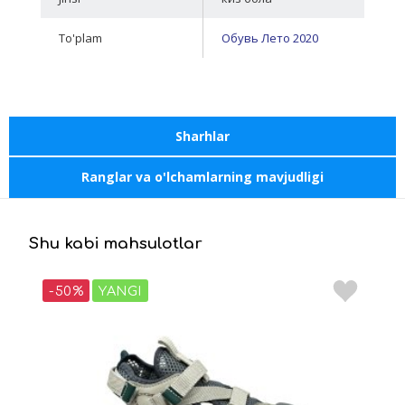
To'plam
Обувь Лето 2020
Sharhlar
Ranglar va o'lchamlarning mavjudligi
Shu kabi mahsulotlar
-50%
YANGI
-