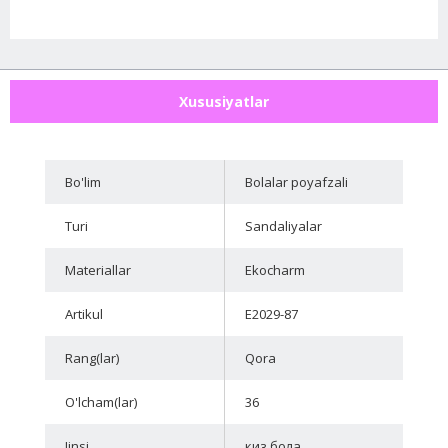
Xususiyatlar
Bo'lim
Bolalar poyafzali
Turi
Sandaliyalar
Materiallar
Ekocharm
Artikul
E2029-87
Rang(lar)
Qora
O'lcham(lar)
36
Jinsi
киз бола