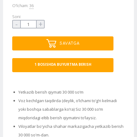
O'lcham:
36
Soni
-
+
SAVATGA
1 BOSISHDA BUYURTMA BERISH
Yetkazib berish qiymati 30 000 so‘m
Voz kechilgan taqdirda (deylik, o‘lchami to‘g‘ri kelmadi
yoki boshqa sabablarga ko‘ra) Siz 30 000 so‘m
miqdoridagi eltib berish qiymatini to‘laysiz.
Viloyatlar bo'yicha shahar markazigacha yetkazib berish
30 000 so'm-dan.