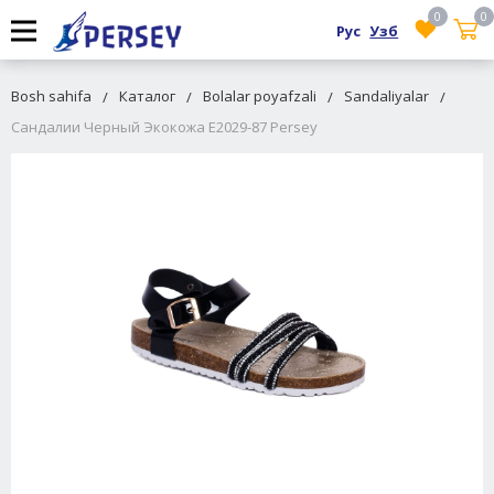
0
0
Рус
Узб
Bosh sahifa
Каталог
Bolalar poyafzali
Sandaliyalar
Сандалии Черный Экокожа E2029-87 Persey