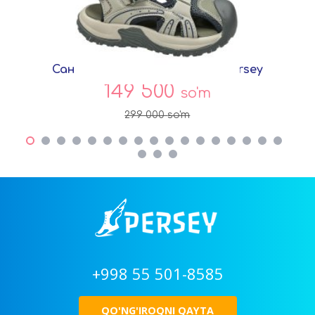
Сандалии Хаки Сетка T8818 Persey
149 500
so'm
299 000
so'm
+998 55 501-8585
QO'NG'IROQNI QAYTA