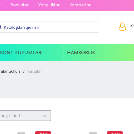
r
Bonuslar
Yangiliklar
Kontaktlar
Ki
SKONT BUYUMLARI
HAMKORLIK
lalar uchun
Kedalar
yangi birinchi