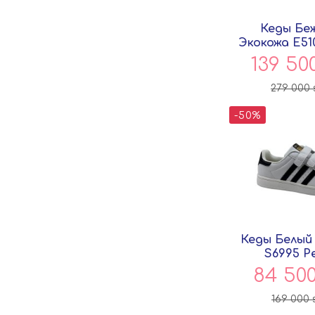
Кеды Бе
Экокожа E51
139 50
279 000
-50%
Кеды Белый
S6995 P
84 50
169 000