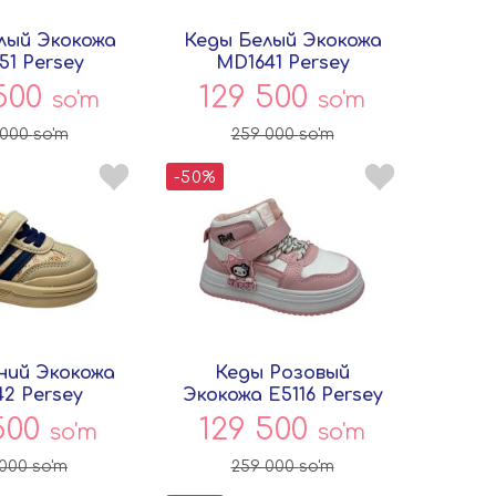
лый Экокожа
Кеды Белый Экокожа
51 Persey
MD1641 Persey
 500
129 500
so'm
so'm
 000
so'm
259 000
so'm
-50%
ний Экокожа
Кеды Розовый
42 Persey
Экокожа E5116 Persey
 500
129 500
so'm
so'm
 000
so'm
259 000
so'm