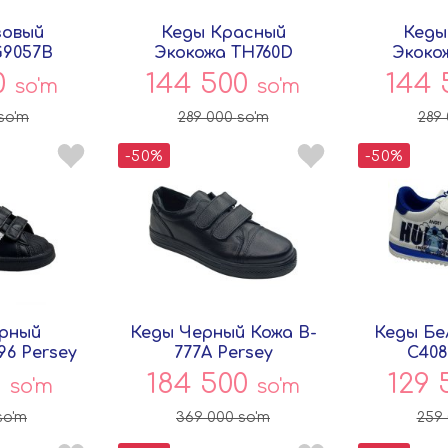
зовый
Кеды Красный
Кеды
G9057B
Экокожа TH760D
Экоко
ey
Persey
P
0
144 500
144
so'm
so'm
so'm
289 000
so'm
289
-50%
-50%
рный
Кеды Черный Кожа B-
Кеды Бе
96 Persey
777A Persey
C408
0
184 500
129
so'm
so'm
so'm
369 000
so'm
259