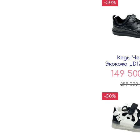
-50%
Кеды Че
Экокожа LD17
149 50
299 000
-50%