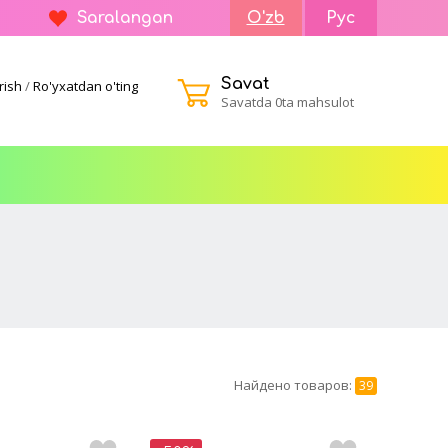
Saralangan
O'zb
Рус
Savat
rish
/
Ro'yxatdan o'ting
Savatda 0ta mahsulot
Найдено товаров:
39