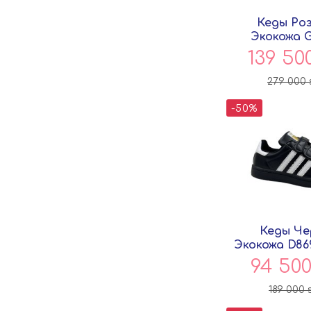
Кеды Ро
Экокожа 
Pers
139 50
279 000
-50%
Кеды Че
Экокожа D86
94 50
189 000