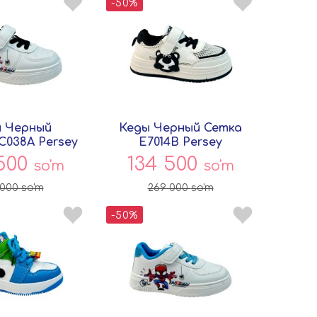
-50%
 Черный
Кеды Черный Сетка
C038A Persey
E7014B Persey
 500
134 500
so'm
so'm
 000
so'm
269 000
so'm
-50%