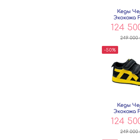
Кеды Че
Экокожа 
Pers
124 50
249 000
-50%
Кеды Че
Экокожа 
Pers
124 50
249 000