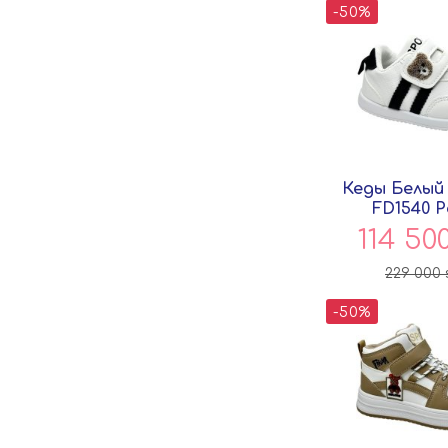
-50%
Кеды Белый
FD1540 P
114 50
229 000
-50%