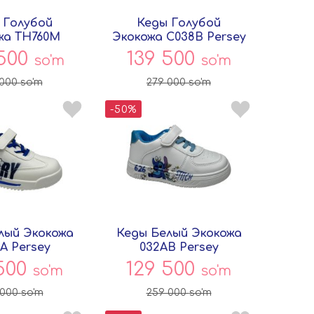
 Голубой
Кеды Голубой
жа TH760M
Экокожа C038B Persey
ersey
 500
139 500
so'm
so'm
 000
so'm
279 000
so'm
-50%
лый Экокожа
Кеды Белый Экокожа
A Persey
032AB Persey
 500
129 500
so'm
so'm
 000
so'm
259 000
so'm