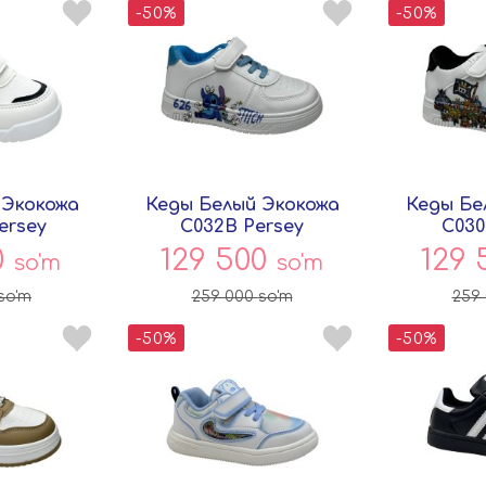
-50%
-50%
 Экокожа
Кеды Белый Экокожа
Кеды Бе
ersey
C032B Persey
C030
0
129 500
129
so'm
so'm
so'm
259 000
so'm
259
-50%
-50%