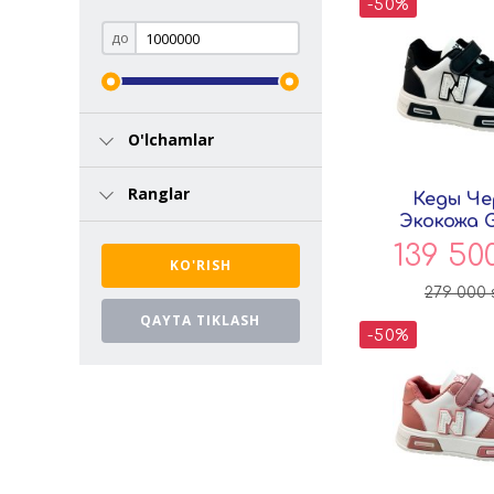
-50%
до
O'lchamlar
Ranglar
Кеды Че
Экокожа 
Pers
139 50
279 000
-50%