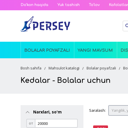
Do'kon haqida
Yuk tashish
To'lov
Kafolatla
BOLALAR POYAFZALI
YANGI MAVSUM
DI
Bosh sahifa
Mahsulot katalogi
Bolalar poyafzali
Bo
Kedalar - Bolalar uchun
Saralash:
Yangilik, 
Narxlari, so'm
от