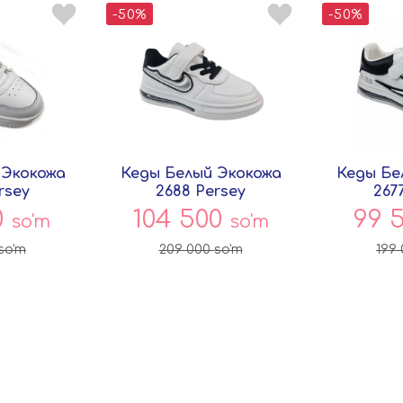
-50%
-50%
 Экокожа
Кеды Белый Экокожа
Кеды Бе
rsey
2688 Persey
267
0
104 500
99 
so'm
so'm
so'm
209 000
so'm
199