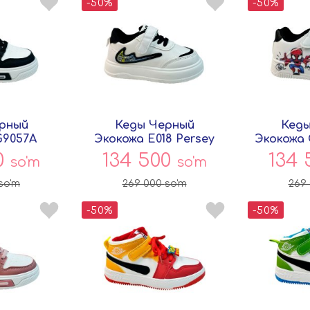
-50%
-50%
рный
Кеды Черный
Кеды
G9057A
Экокожа E018 Persey
Экокожа 
ey
0
134 500
134
so'm
so'm
so'm
269 000
so'm
269
-50%
-50%