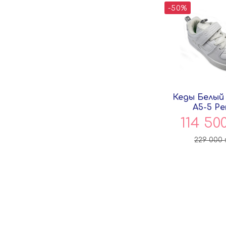
-50%
Кеды Белый
A5-5 Pe
114 50
229 000