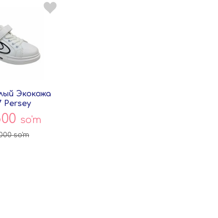
лый Экокожа
7 Persey
500
so'm
 000
so'm