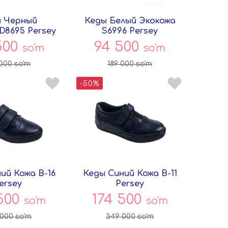
 Черный
Кеды Белый Экокожа
D8695 Persey
S6996 Persey
500
94 500
so'm
so'm
 000
so'm
189 000
so'm
-50%
ий Кожа B-16
Кеды Синий Кожа B-11
ersey
Persey
 500
174 500
so'm
so'm
 000
so'm
349 000
so'm