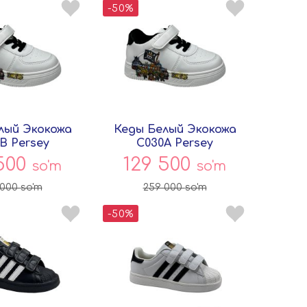
-50%
лый Экокожа
Кеды Белый Экокожа
B Persey
C030A Persey
 500
129 500
so'm
so'm
 000
so'm
259 000
so'm
-50%