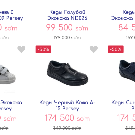
жевый
Кеды Голубой
Кеды
09 Persey
Экокожа ND026
Экокожа 
Китай
0
99 500
84 
so'm
so'm
so'm
199 000
so'm
169
-50%
-50%
 Экокожа
Кеды Черный Кожа A-
Кеды Син
ersey
15 Persey
P
0
174 500
174
so'm
so'm
so'm
349 000
so'm
349