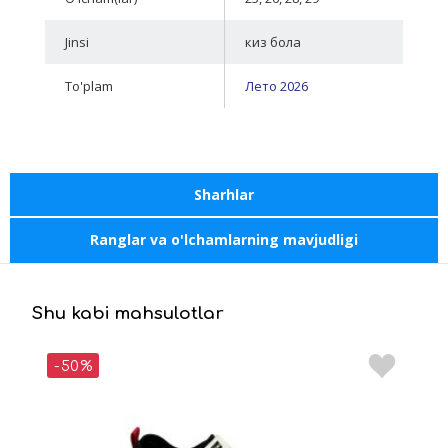
Jinsi
киз бола
To'plam
Лето 2026
Sharhlar
Ranglar va o'lchamlarning mavjudligi
Shu kabi mahsulotlar
-50%
-