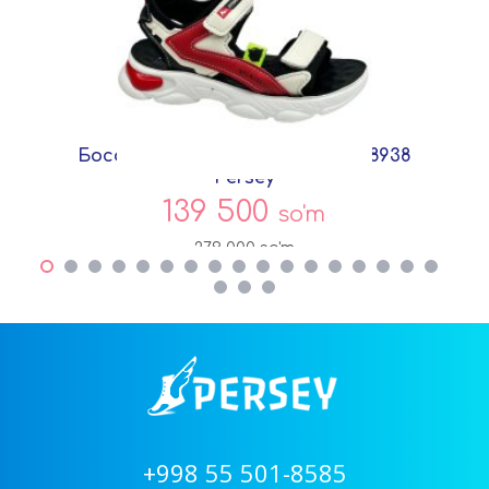
Босоножки Черный Текстиль D8938
Persey
139 500
so'm
279 000
so'm
+998 55 501-8585