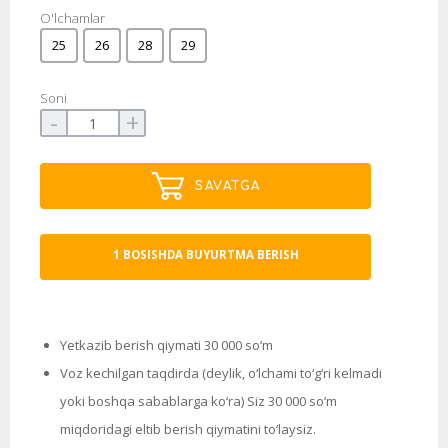
O'lchamlar
25
26
28
29
Soni
-
+
SAVATGA
1 BOSISHDA BUYURTMA BERISH
Yetkazib berish qiymati 30 000 so‘m
Voz kechilgan taqdirda (deylik, o‘lchami to‘g‘ri kelmadi
yoki boshqa sabablarga ko‘ra) Siz 30 000 so‘m
miqdoridagi eltib berish qiymatini to‘laysiz.