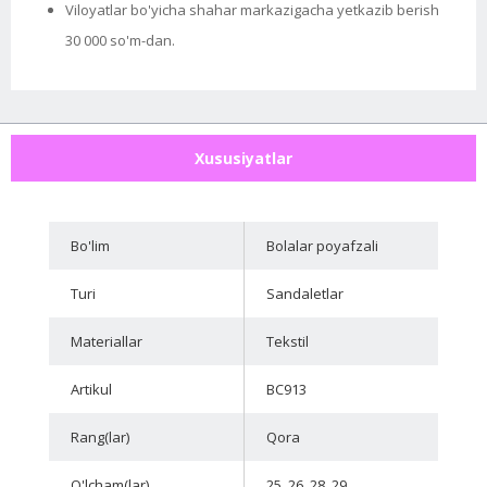
Viloyatlar bo'yicha shahar markazigacha yetkazib berish
30 000 so'm-dan.
Xususiyatlar
Bo'lim
Bolalar poyafzali
Turi
Sandaletlar
Materiallar
Tekstil
Artikul
BC913
Rang(lar)
Qora
O'lcham(lar)
25, 26, 28, 29