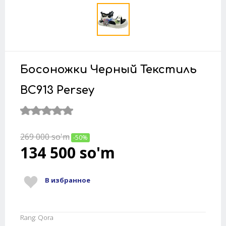
Босоножки Черный Текстиль
BC913 Persey
269 000
so'm
-50%
134 500
so'm
В избранное
Rang: Qora