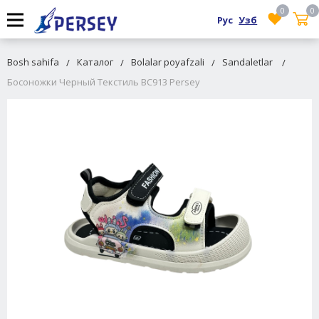
0
0
Рус
Узб
Bosh sahifa
Каталог
Bolalar poyafzali
Sandaletlar
Босоножки Черный Текстиль BC913 Persey