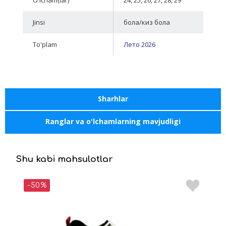
Jinsi
бола/киз бола
To'plam
Лето 2026
Sharhlar
Ranglar va o'lchamlarning mavjudligi
Shu kabi mahsulotlar
-50%
-