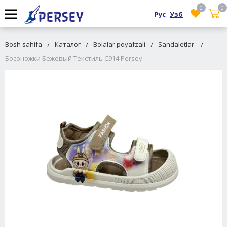
0
0
Рус
Узб
Bosh sahifa
Каталог
Bolalar poyafzali
Sandaletlar
Босоножки Бежевый Текстиль C914 Persey