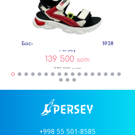
Босоножки Черный Текстиль D8938
Persey
139 500
so'm
279 000
so'm
+998 55 501-8585