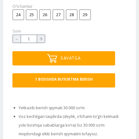
O'lchamlar
24
25
26
27
28
29
Soni
-
+
SAVATGA
1 BOSISHDA BUYURTMA BERISH
Yetkazib berish qiymati 30 000 so‘m
Voz kechilgan taqdirda (deylik, o‘lchami to‘g‘ri kelmadi
yoki boshqa sabablarga ko‘ra) Siz 30 000 so‘m
miqdoridagi eltib berish qiymatini to‘laysiz.