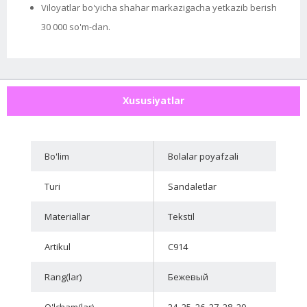
Viloyatlar bo'yicha shahar markazigacha yetkazib berish
30 000 so'm-dan.
Xususiyatlar
Bo'lim
Bolalar poyafzali
Turi
Sandaletlar
Materiallar
Tekstil
Artikul
C914
Rang(lar)
Бежевый
O'lcham(lar)
24, 25, 26, 27, 28, 29