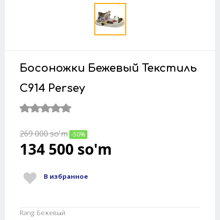
Босоножки Бежевый Текстиль
C914 Persey
269 000
so'm
-50%
134 500
so'm
В избранное
Rang: Бежевый