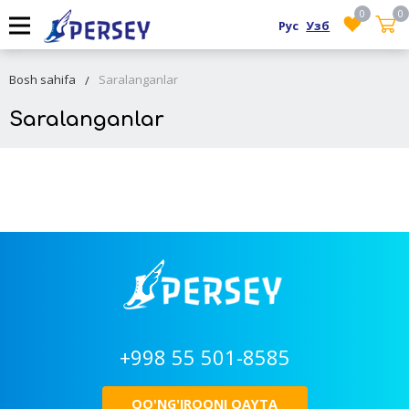
0
0
Рус
Узб
Bosh sahifa
Saralanganlar
Saralanganlar
+998 55 501-8585
QO'NG'IROQNI QAYTA