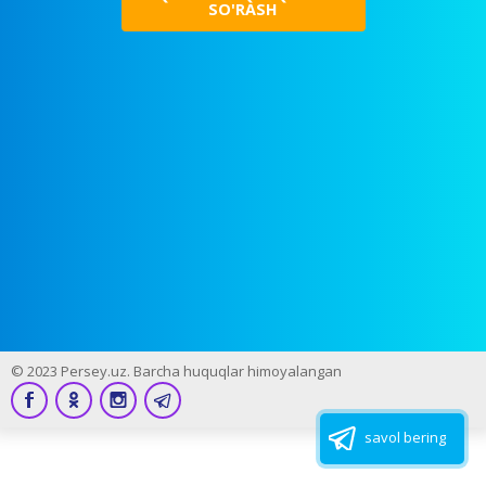
SO'RASH
© 2023 Persey.uz. Barcha huquqlar himoyalangan
savol bering