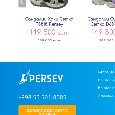
Сандалии Хаки Сетка
Сандалии С
T8818 Persey
Сетка D681
149 500
149 5
so'm
299 000
so'm
299 000
Mahsulot
Bolalar p
Bolalar ki
+998 55 501-8585
Aksessua
QO'NG'IROQNI QAYTA
SO'RASH