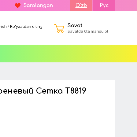
Saralangan
O'zb
Рус
Savat
rish
/
Ro'yxatdan o'ting
Savatda 0ta mahsulot
еневый Сетка T8819