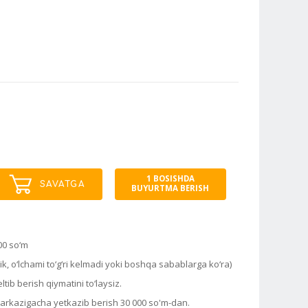
1 BOSISHDA
SAVATGA
BUYURTMA BERISH
00 so‘m
k, o‘lchami to‘g‘ri kelmadi yoki boshqa sabablarga ko‘ra)
tib berish qiymatini to‘laysiz.
markazigacha yetkazib berish 30 000 so'm-dan.