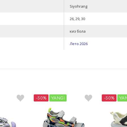
Siyohrang
26, 29, 30
киз бола
Лето 2026
-50%
YANGI
-50%
YA