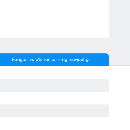
Ranglar va o'lchamlarning mavjudligi