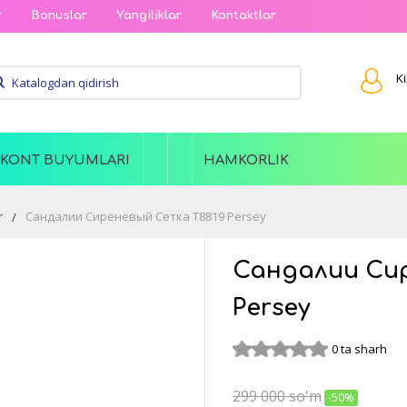
r
Bonuslar
Yangiliklar
Kontaktlar
Ki
SKONT BUYUMLARI
HAMKORLIK
r
Сандалии Сиреневый Сетка T8819 Persey
Сандалии Сир
Persey
0 ta sharh
299 000
so'm
-50%