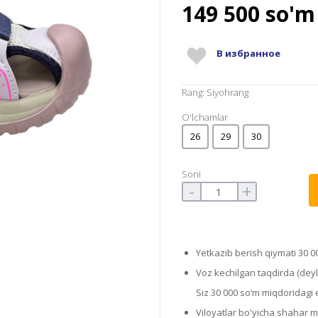
149 500
so'm
В избранное
Rang: Siyohrang
O'lchamlar
26
29
30
Soni
-
+
Yetkazib berish qiymati 30 0
Voz kechilgan taqdirda (deyli
Siz 30 000 so‘m miqdoridagi el
Viloyatlar bo'yicha shahar 