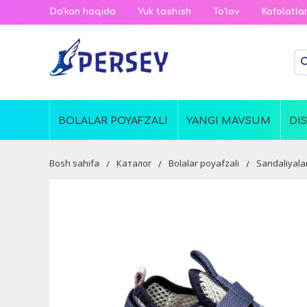
Do'kon haqida
Yuk tashish
To'lov
Kafolatla
BOLALAR POYAFZALI
YANGI MAVSUM
DI
Bosh sahifa
Каталог
Bolalar poyafzali
Sandaliyala