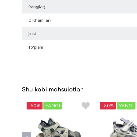
Rang(lar)
O'lcham(lar)
Jinsi
To'plam
Shu kabi mahsulotlar
-50%
YANGI
-50%
YANGI