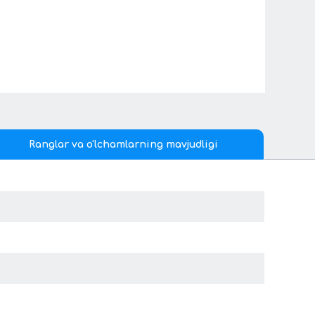
Ranglar va o'lchamlarning mavjudligi