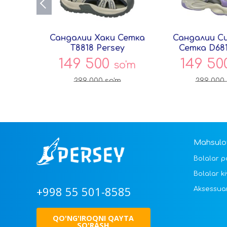
Сандалии Хаки Сетка
Сандалии С
T8818 Persey
Сетка D681
149 500
149 5
so'm
299 000
so'm
299 000
Mahsulot
Bolalar p
Bolalar ki
+998 55 501-8585
Aksessua
QO'NG'IROQNI QAYTA
SO'RASH