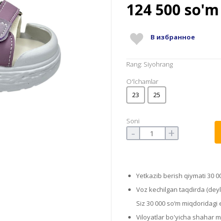
124 500
so'm
В избранное
Rang: Siyohrang
O'lchamlar
23
25
Soni
-
+
Yetkazib berish qiymati 30 0
Voz kechilgan taqdirda (deyli
Siz 30 000 so‘m miqdoridagi el
Viloyatlar bo'yicha shahar 