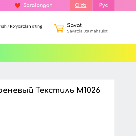
Saralangan
O'zb
Рус
Savat
rish
/
Ro'yxatdan o'ting
Savatda 0ta mahsulot
еневый Текстиль M1026