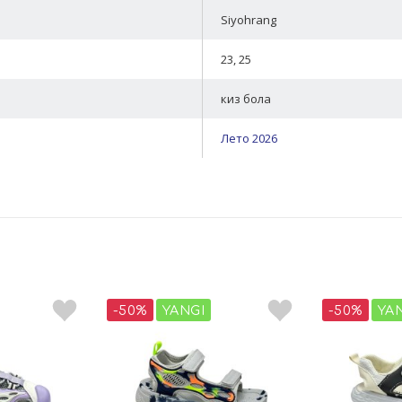
Siyohrang
23, 25
киз бола
Лето 2026
-50%
YANGI
-50%
YA