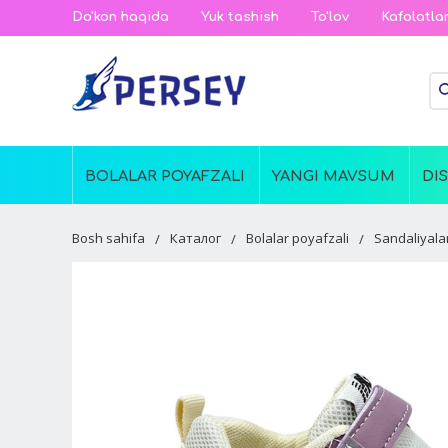
Do'kon haqida
Yuk tashish
To'lov
Kafolatla
BOLALAR POYAFZALI
YANGI MAVSUM
DI
Bosh sahifa
Каталог
Bolalar poyafzali
Sandaliyala