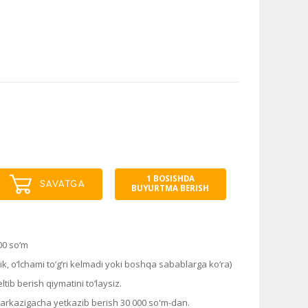
1 BOSISHDA
SAVATGA
BUYURTMA BERISH
00 so‘m
k, o‘lchami to‘g‘ri kelmadi yoki boshqa sabablarga ko‘ra)
tib berish qiymatini to‘laysiz.
markazigacha yetkazib berish 30 000 so'm-dan.