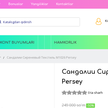
r
Bonuslar
Yangiliklar
Kontaktlar
Ki
SKONT BUYUMLARI
HAMKORLIK
r
Сандалии Сиреневый Текстиль M1026 Persey
Сандалии Сир
Persey
0 ta sharh
249 000
so'm
-50%