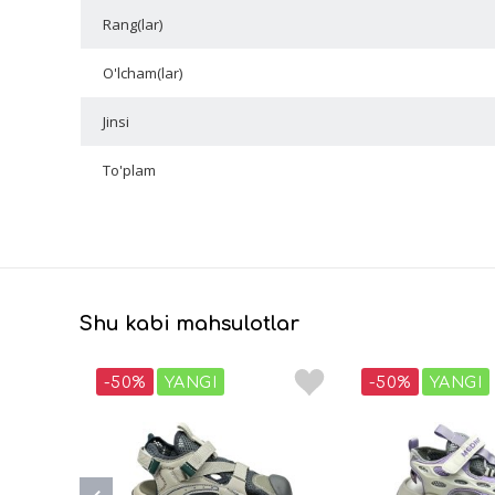
Rang(lar)
O'lcham(lar)
Jinsi
To'plam
Shu kabi mahsulotlar
-50%
YANGI
-50%
YANGI