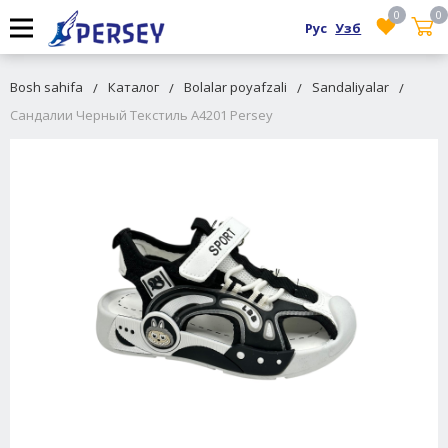
0
0
Рус
Узб
Bosh sahifa
Каталог
Bolalar poyafzali
Sandaliyalar
Сандалии Черный Текстиль A4201 Persey