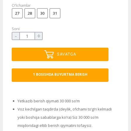
O'lchamlar
27
28
30
31
Soni
-
+
SAVATGA
1 BOSISHDA BUYURTMA BERISH
Yetkazib berish qiymati 30 000 so‘m
Voz kechilgan taqdirda (deylik, o‘lchami to‘g‘ri kelmadi
yoki boshqa sabablarga ko‘ra) Siz 30 000 so‘m
miqdoridagi eltib berish qiymatini to‘laysiz.