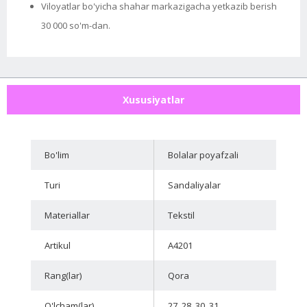
Viloyatlar bo'yicha shahar markazigacha yetkazib berish
30 000 so'm-dan.
Xususiyatlar
Bo'lim
Bolalar poyafzali
Turi
Sandaliyalar
Materiallar
Tekstil
Artikul
A4201
Rang(lar)
Qora
O'lcham(lar)
27, 28, 30, 31