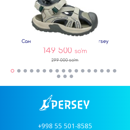
Сандалии Хаки Сетка T8818 Persey
149 500
so'm
299 000
so'm
+998 55 501-8585