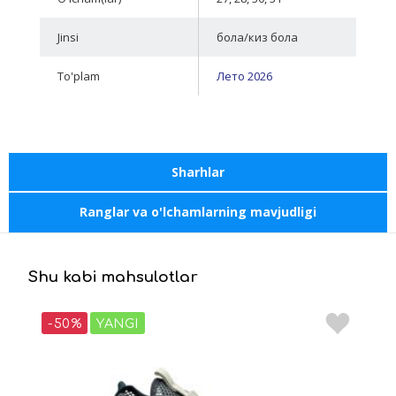
Jinsi
бола/киз бола
To'plam
Лето 2026
Sharhlar
Ranglar va o'lchamlarning mavjudligi
Shu kabi mahsulotlar
-50%
YANGI
-