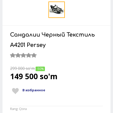
Сандалии Черный Текстиль
A4201 Persey
299 000
so'm
-50%
149 500
so'm
В избранное
Rang: Qora