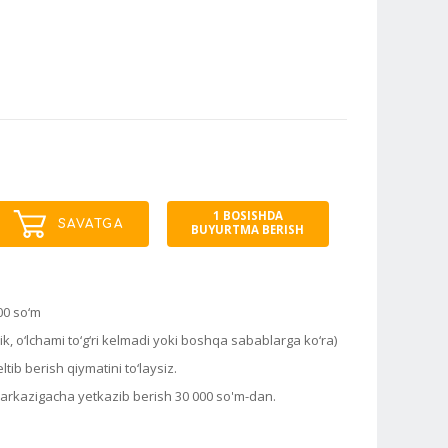
1 BOSISHDA
SAVATGA
BUYURTMA BERISH
00 so‘m
k, o‘lchami to‘g‘ri kelmadi yoki boshqa sabablarga ko‘ra)
tib berish qiymatini to‘laysiz.
markazigacha yetkazib berish 30 000 so'm-dan.