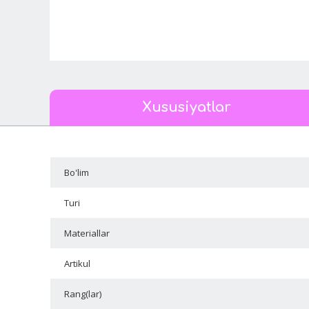
Xususiyatlar
Bo'lim
Turi
Materiallar
Artikul
Rang(lar)