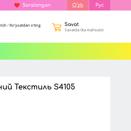
Saralangan
O'zb
Рус
Savat
rish
/
Ro'yxatdan o'ting
Savatda 0ta mahsulot
ий Текстиль S4105