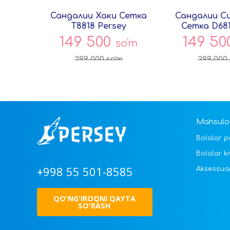
Сандалии Хаки Сетка
Сандалии С
T8818 Persey
Сетка D681
149 500
149 5
so'm
299 000
so'm
299 000
Mahsulot
Bolalar p
Bolalar ki
+998 55 501-8585
Aksessua
QO'NG'IROQNI QAYTA
SO'RASH