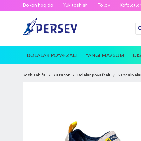
Do'kon haqida
Yuk tashish
To'lov
Kafolatla
BOLALAR POYAFZALI
YANGI MAVSUM
DI
Bosh sahifa
Каталог
Bolalar poyafzali
Sandaliyala