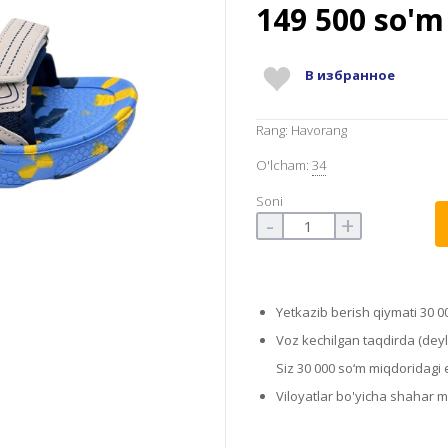
149 500
so'm
В избранное
Rang: Havorang
O'lcham:
34
Soni
-
+
Yetkazib berish qiymati 30 0
Voz kechilgan taqdirda (deyli
Siz 30 000 so‘m miqdoridagi el
Viloyatlar bo'yicha shahar 