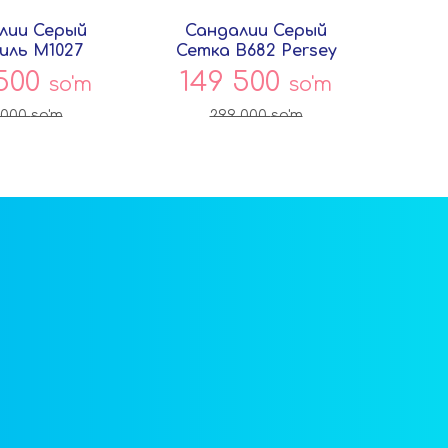
лии Серый
Сандалии Серый
Сан
иль M1027
Сетка B682 Persey
Сет
ersey
 500
149 500
1
so'm
so'm
 000
so'm
299 000
so'm