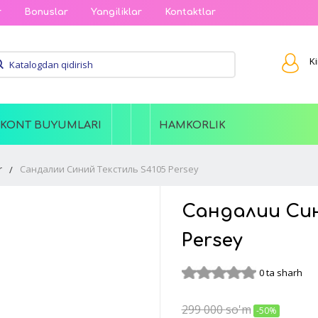
r
Bonuslar
Yangiliklar
Kontaktlar
Ki
SKONT BUYUMLARI
HAMKORLIK
r
Сандалии Синий Текстиль S4105 Persey
Сандалии Син
Persey
0 ta sharh
299 000
so'm
-50%