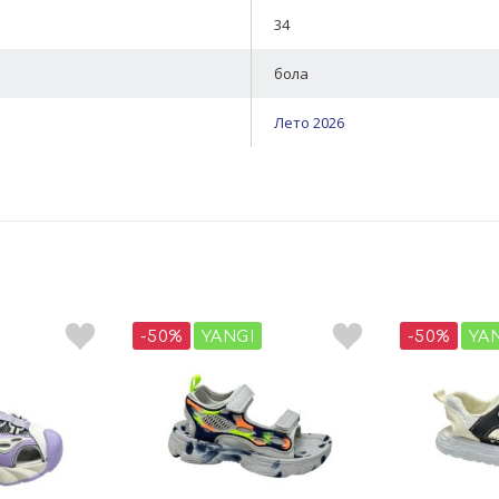
34
бола
Лето 2026
-50%
YANGI
-50%
YA