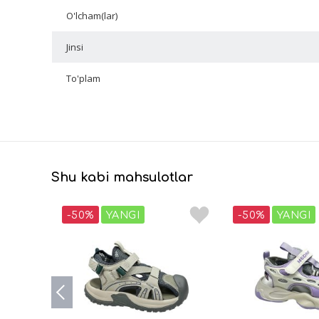
O'lcham(lar)
Jinsi
To'plam
Shu kabi mahsulotlar
-50%
YANGI
-50%
YANGI