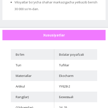
Viloyatlar bo'yicha shahar markazigacha yetkazib berish
30 000 so'm-dan.
Xususiyatlar
Bo'lim
Bolalar poyafzali
Turi
Tuflilar
Materiallar
Ekocharm
Artikul
YY628-2
Rang(lar)
Бежевый
O'lcham(lar)
24, 25