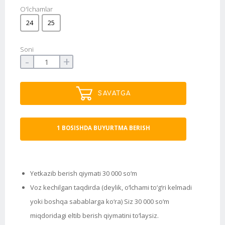
O'lchamlar
24
25
Soni
-
+
SAVATGA
1 BOSISHDA BUYURTMA BERISH
Yetkazib berish qiymati 30 000 so‘m
Voz kechilgan taqdirda (deylik, o‘lchami to‘g‘ri kelmadi
yoki boshqa sabablarga ko‘ra) Siz 30 000 so‘m
miqdoridagi eltib berish qiymatini to‘laysiz.