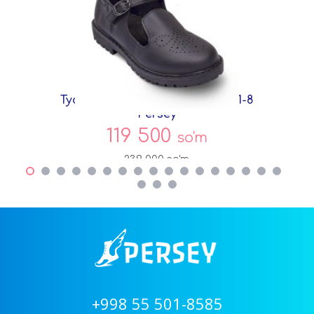
Туфли Черный Экокожа DF7271-8
Persey
119 500
so'm
239 000
so'm
+998 55 501-8585