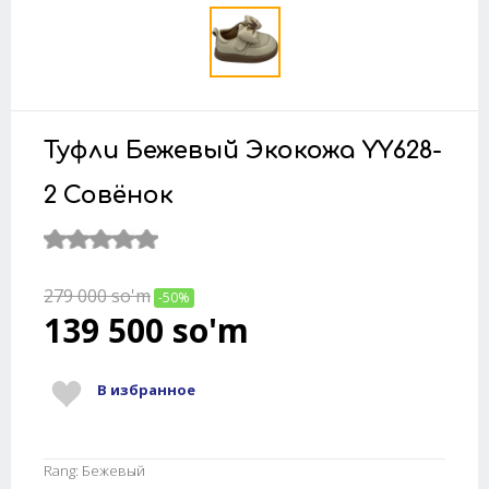
Туфли Бежевый Экокожа YY628-
2 Совёнок
279 000
so'm
-50%
139 500
so'm
В избранное
Rang: Бежевый