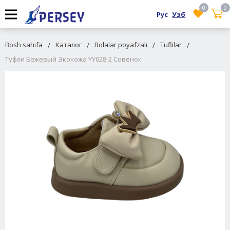
0
0
Рус
Узб
Bosh sahifa
Каталог
Bolalar poyafzali
Tuflilar
Туфли Бежевый Экокожа YY628-2 Совёнок