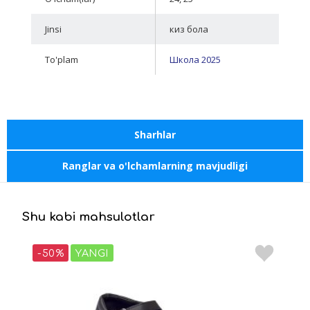
Jinsi
киз бола
To'plam
Школа 2025
Sharhlar
Ranglar va o'lchamlarning mavjudligi
Shu kabi mahsulotlar
-50%
YANGI
-