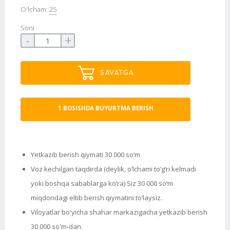
O'lcham:
25
Soni
-
+
SAVATGA
1 BOSISHDA BUYURTMA BERISH
Yetkazib berish qiymati 30 000 so‘m
Voz kechilgan taqdirda (deylik, o‘lchami to‘g‘ri kelmadi
yoki boshqa sabablarga ko‘ra) Siz 30 000 so‘m
miqdoridagi eltib berish qiymatini to‘laysiz.
Viloyatlar bo'yicha shahar markazigacha yetkazib berish
30 000 so'm-dan.