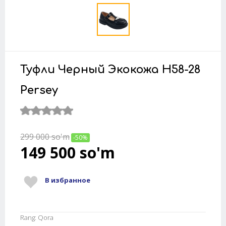
Туфли Черный Экокожа H58-28
Persey
299 000
so'm
-50%
149 500
so'm
В избранное
Rang: Qora