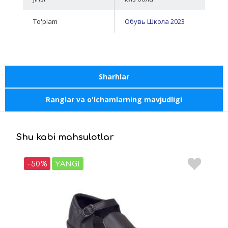
To'plam
Обувь Школа 2023
Sharhlar
Ranglar va o'lchamlarning mavjudligi
Shu kabi mahsulotlar
-50%
YANGI
-