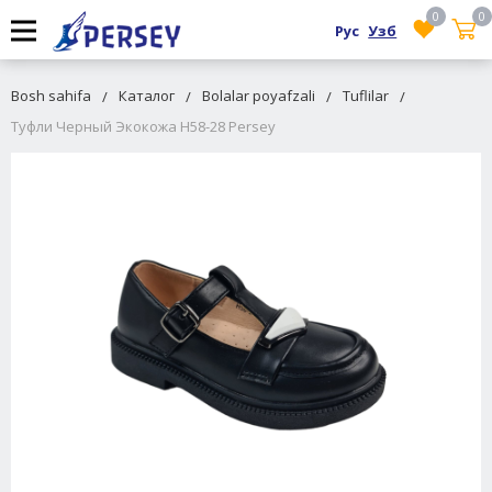
0
0
Рус
Узб
Bosh sahifa
Каталог
Bolalar poyafzali
Tuflilar
Туфли Черный Экокожа H58-28 Persey