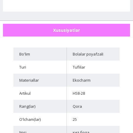
Xususiyatlar
Bo'lim
Bolalar poyafzali
Turi
Tuflilar
Materiallar
Ekocharm
Artikul
H58-28
Rang(lar)
Qora
O'lcham(lar)
25
Jinsi
киз бола