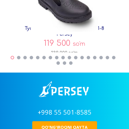
Туфли Черный Экокожа DF7271-8
Persey
119 500
so'm
239 000
so'm
+998 55 501-8585
QO'NG'IROQNI QAYTA