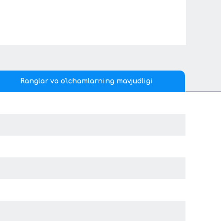
Ranglar va o'lchamlarning mavjudligi