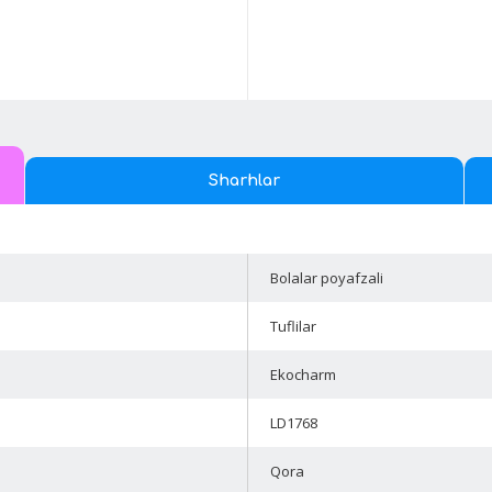
Sharhlar
Bolalar poyafzali
Tuflilar
Ekocharm
LD1768
Qora