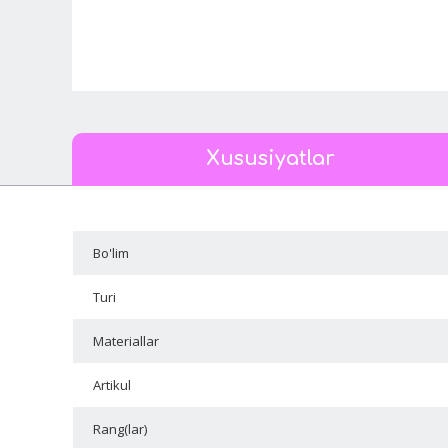
Xususiyatlar
Bo'lim
Turi
Materiallar
Artikul
Rang(lar)