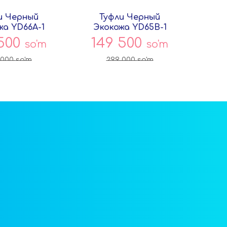
и Черный
Туфли Черный
Т
жа YD66A-1
Экокожа YD65B-1
Экоко
овёнок
Совёнок
 500
149 500
5
so'm
so'm
 000
so'm
299 000
so'm