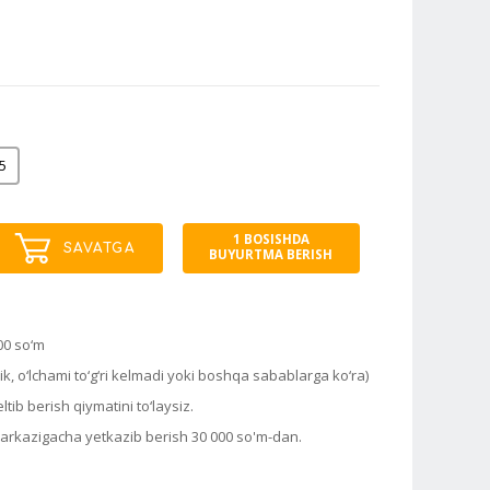
5
1 BOSISHDA
SAVATGA
BUYURTMA BERISH
00 so‘m
k, o‘lchami to‘g‘ri kelmadi yoki boshqa sabablarga ko‘ra)
tib berish qiymatini to‘laysiz.
markazigacha yetkazib berish 30 000 so'm-dan.