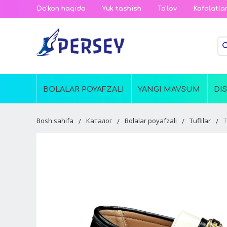
Do'kon haqida
Yuk tashish
To'lov
Kafolatla
BOLALAR POYAFZALI
YANGI MAVSUM
DI
Bosh sahifa
Каталог
Bolalar poyafzali
Tuflilar
Т