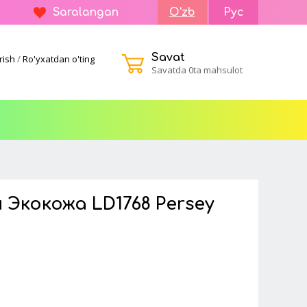
Saralangan
O'zb
Рус
Savat
rish
/
Ro'yxatdan o'ting
Savatda 0ta mahsulot
 Экокожа LD1768 Persey