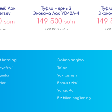
ный Лак
Туфли Черный
Туфл
ersey
Экокожа Лак YD42A-4
Экоко
Совёнок
С
0
149 500
149
so'm
so'm
so'm
299 000
so'm
299
 katalogi
Do'kon haqida
oyafzali
To'lov
yimlari
Yuk tashish
rlar
Bonus tizimi
Yangiliklar
Biz bilan bog'laning