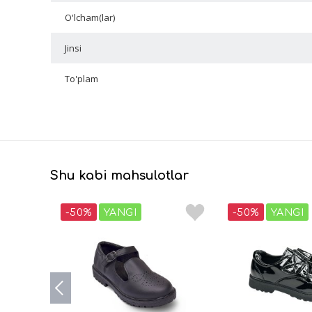
O'lcham(lar)
Jinsi
To'plam
Shu kabi mahsulotlar
-50%
YANGI
-50%
YANGI