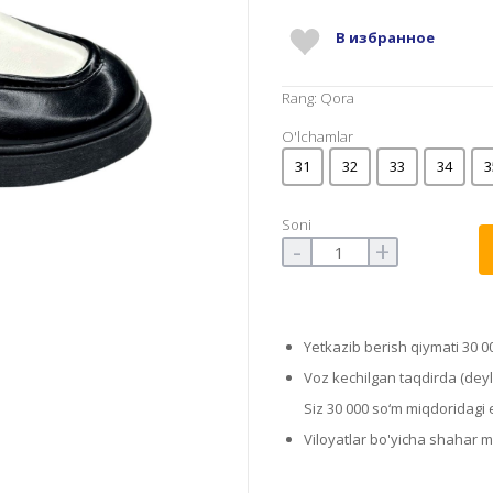
В избранное
Rang: Qora
O'lchamlar
31
32
33
34
3
Soni
-
+
Yetkazib berish qiymati 30 0
Voz kechilgan taqdirda (deyli
Siz 30 000 so‘m miqdoridagi el
Viloyatlar bo'yicha shahar 