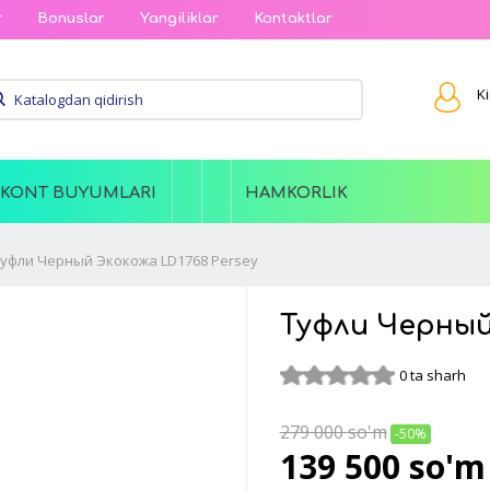
r
Bonuslar
Yangiliklar
Kontaktlar
Ki
SKONT BUYUMLARI
HAMKORLIK
уфли Черный Экокожа LD1768 Persey
Туфли Черный
0 ta sharh
279 000
so'm
-50%
139 500
so'm