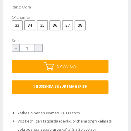
Rang: Qora
O'lchamlar
33
34
35
36
37
38
Soni
-
+
SAVATGA
1 BOSISHDA BUYURTMA BERISH
Yetkazib berish qiymati 30 000 so‘m
Voz kechilgan taqdirda (deylik, o‘lchami to‘g‘ri kelmadi
yoki boshqa sabablarga ko‘ra) Siz 30 000 so‘m