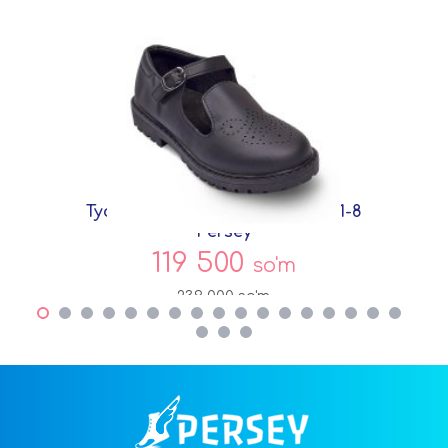
Туфли Черный Экокожа DF7271-8
Persey
119 500
so'm
239 000
so'm