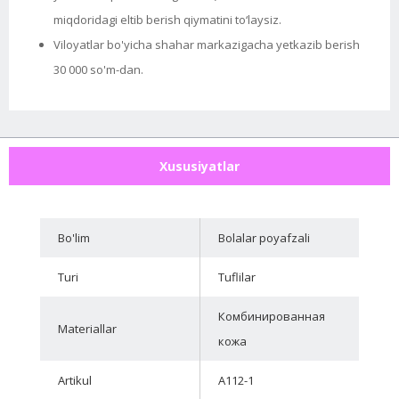
miqdoridagi eltib berish qiymatini to‘laysiz.
Viloyatlar bo'yicha shahar markazigacha yetkazib berish
30 000 so'm-dan.
Xususiyatlar
Bo'lim
Bolalar poyafzali
Turi
Tuflilar
Комбинированная
Materiallar
кожа
Artikul
A112-1