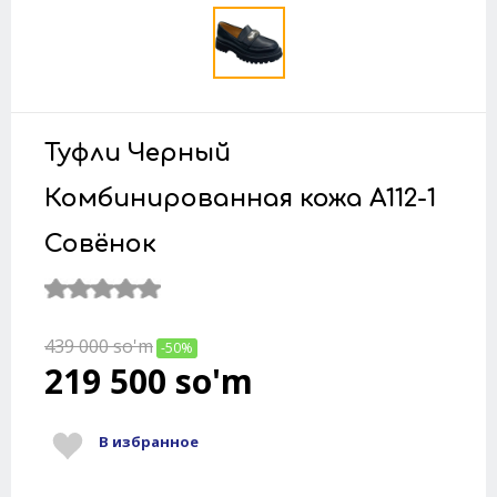
Туфли Черный
Комбинированная кожа A112-1
Совёнок
439 000
so'm
-50%
219 500
so'm
В избранное