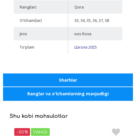
Rang(lar)
Qora
O'lcham(lar)
33, 34, 35, 36, 37, 38
Jinsi
киз бола
To'plam
Школа 2025
Sharhlar
Ranglar va o'lchamlarning mavjudligi
Shu kabi mahsulotlar
-50%
YANGI
-