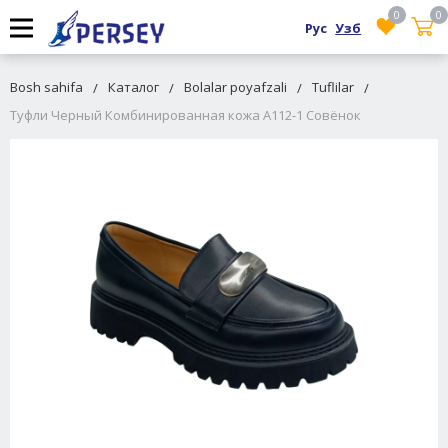
0
0
Рус
Узб
Bosh sahifa
Каталог
Bolalar poyafzali
Tuflilar
Туфли Черный Комбинированная кожа A112-1 Совёнок