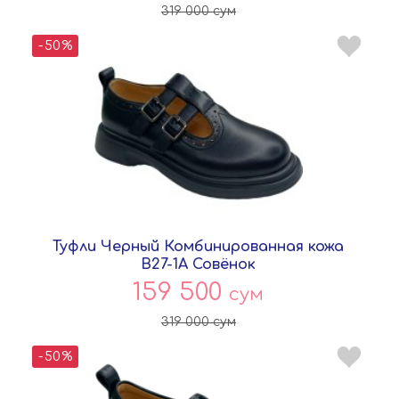
319 000
сум
-50%
Туфли Черный Комбинированная кожа
B27-1A Совёнок
159 500
сум
319 000
сум
-50%