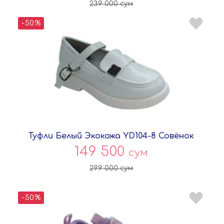
239 000
сум
-50%
Туфли Белый Экокожа YD104-8 Совёнок
149 500
сум
299 000
сум
-50%