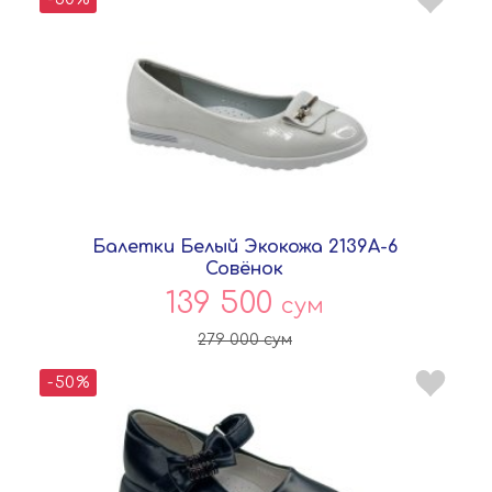
Балетки Белый Экокожа 2139A-6
Совёнок
139 500
сум
279 000
сум
-50%