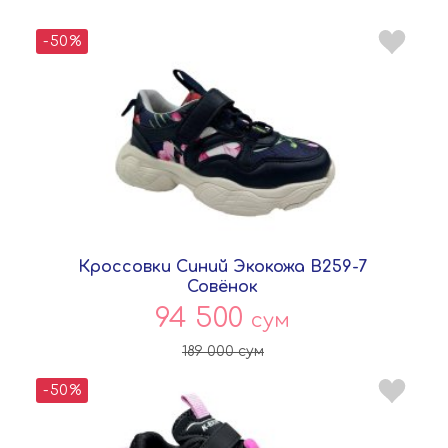
-50%
Кроссовки Синий Экокожа B259-7
Совёнок
94 500
сум
189 000
сум
-50%