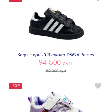
Кеды Черный Экокожа D8696 Persey
94 500
сум
189 000
сум
-50%