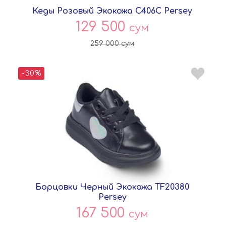
Кеды Розовый Экокожа C406C Persey
129 500
сум
259 000
сум
-30%
Борцовки Черный Экокожа TF20380
Persey
167 500
сум