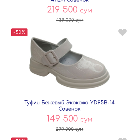
219 500
сум
439 000
сум
-50%
Туфли Бежевый Экокожа YD95B-14
Совёнок
149 500
сум
299 000
сум