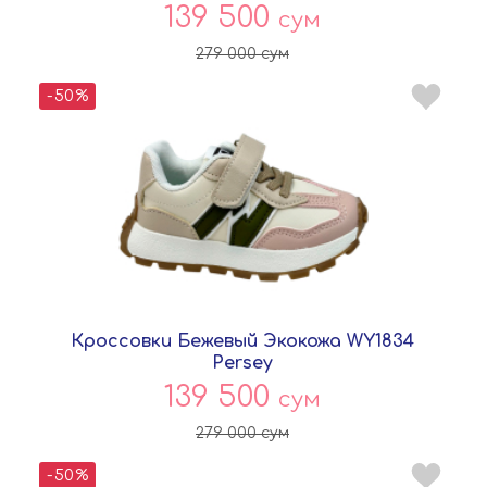
139 500
сум
279 000
сум
-50%
Кроссовки Бежевый Экокожа WY1834
Persey
139 500
сум
279 000
сум
-50%