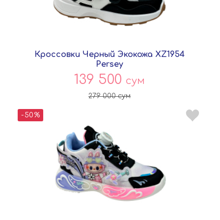
Кроссовки Черный Экокожа XZ1954
Persey
139 500
сум
279 000
сум
-50%