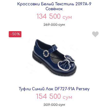
Кроссовки Белый Текстиль 2097A-9
Совёнок
134 500
сум
269 000
сум
-50%
Туфли Синий Лак DF727-91A Persey
154 500
сум
309 000
сум