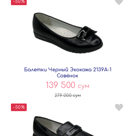
-50%
Балетки Черный Экокожа 2139A-1
Совёнок
139 500
сум
279 000
сум
-50%