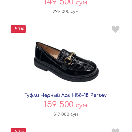
149 500
сум
299 000
сум
-50%
Туфли Черный Лак H58-18 Persey
159 500
сум
319 000
сум
-50%