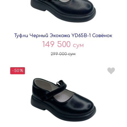
Туфли Черный Экокожа YD65B-1 Совёнок
149 500
сум
299 000
сум
-50%