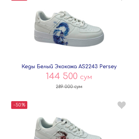
Кеды Белый Экокожа AS2243 Persey
144 500
сум
289 000
сум
-50%