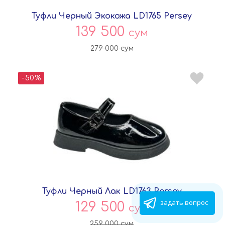
Туфли Черный Экокожа LD1765 Persey
139 500
сум
279 000
сум
-50%
Туфли Черный Лак LD1763 Persey
задать вопрос
129 500
сум
259 000
сум