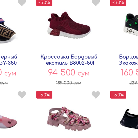
-50%
-30%
Черный
Кроссовки Бордовый
Борцов
GY-350
Текстиль B8002-501
Экокож
ey
Совёнок
P
0
94 500
160
сум
сум
сум
189 000
сум
229
-50%
-50%