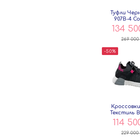
Туфли Чер
907B-4 С
134 5
269 00
-50%
Кроссовки
Текстиль B
Совён
114 50
229 000