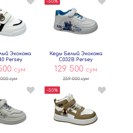
-50%
лый Экокожа
Кеды Белый Экокожа
40 Persey
C032B Persey
 500
129 500
сум
сум
 000
сум
259 000
сум
-50%