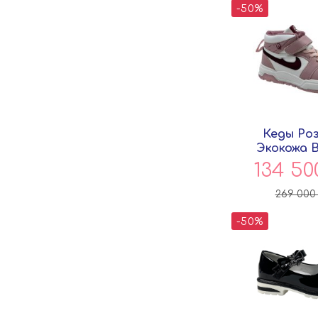
-50%
Кеды Ро
Экокожа 
Pers
134 5
269 00
-50%