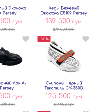
лый Экокожа
Кеды Бежевый
A Persey
Экокожа E5109 Persey
 500
139 500
сум
сум
 000
сум
279 000
сум
-30%
ерный Лак A-
Слипоны Черный
 Persey
Текстиль GY-350B
Persey
 500
125 500
сум
сум
 000
сум
179 000
сум