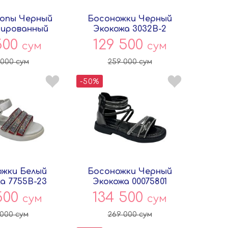
опы Черный
Босоножки Черный
ированный
Экокожа 3032B-2
802 Persey
Совёнок
500
129 500
сум
сум
 000
сум
259 000
сум
-50%
жки Белый
Босоножки Черный
а 7755B-23
Экокожа 00075801
вёнок
Persey
500
134 500
сум
сум
 000
сум
269 000
сум