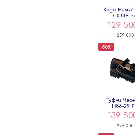
Кеды Белый
C030B P
129 5
259 00
-50%
Туфли Чер
H58-29 P
139 5
279 000