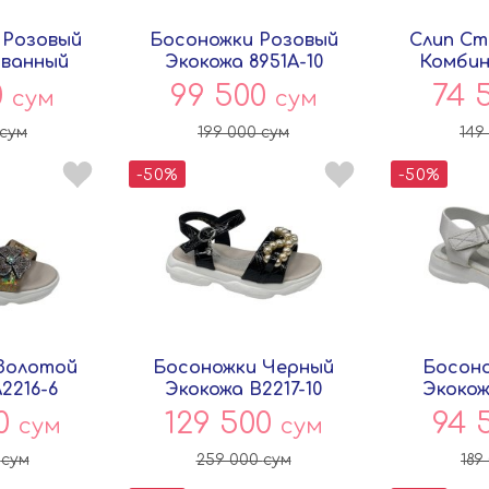
 Розовый
Босоножки Розовый
Слип Ст
ванный
Экокожа 8951A-10
Комбин
Persey
Совёнок
00075
0
99 500
74 
сум
сум
сум
199 000
сум
149
-50%
-50%
Золотой
Босоножки Черный
Босоно
2216-6
Экокожа B2217-10
Экокож
ок
Совёнок
Со
00
129 500
94 
сум
сум
0
сум
259 000
сум
189