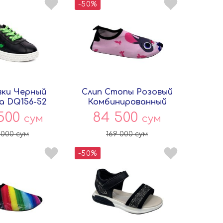
-50%
ки Черный
Слип Стопы Розовый
а DQ156-52
Комбинированный
ersey
00075810 Persey
 500
84 500
сум
сум
 000
сум
169 000
сум
-50%