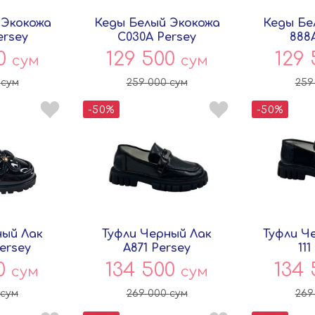
 Экокожа
Кеды Белый Экокожа
Кеды Бе
ersey
C030A Persey
888
00
129 500
129
сум
сум
0
сум
259 000
сум
259
-50%
-50%
ный Лак
Туфли Черный Лак
Туфли Ч
ersey
A871 Persey
111
00
134 500
134
сум
сум
сум
269 000
сум
269