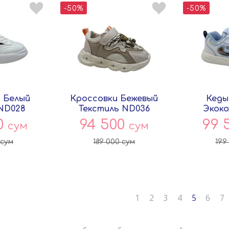
-50%
-50%
 Белый
Кроссовки Бежевый
Кеды
ND028
Текстиль ND036
Экоко
ай
Китай
К
0
94 500
99 
сум
сум
сум
189 000
сум
199
1
2
3
4
5
6
7