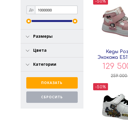
-50%
До
Размеры
Цвета
Кеды Ро
Экокожа E51
Категории
129 5
259 00
-50%