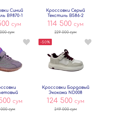
вки Синий
Кроссовки Серый
ль B9870-1
Текстиль B586-2
вёнок
Совёнок
500
114 500
сум
сум
 000
сум
229 000
сум
-50%
ссовки
Кроссовки Бордовый
летовый
Экокожа ND008
иль A586-3
Китай
 500
124 500
сум
сум
вёнок
 000
сум
249 000
сум