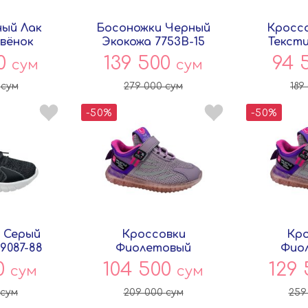
ный Лак
Босоножки Черный
Кроссо
овёнок
Экокожа 7753B-15
Тексти
Совёнок
Со
00
139 500
94 
сум
сум
0
сум
279 000
сум
189
-50%
-50%
 Серый
Кроссовки
Кро
9087-88
Фиолетовый
Фио
ок
Текстиль C586-3
Текст
0
104 500
129
сум
сум
Совёнок
Со
сум
209 000
сум
259