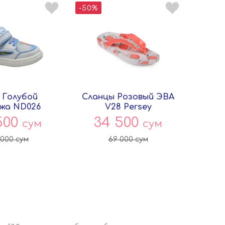
-50%
 Голубой
Сланцы Розовый ЭВА
жа ND026
V28 Persey
итай
500
34 500
сум
сум
 000
сум
69 000
сум