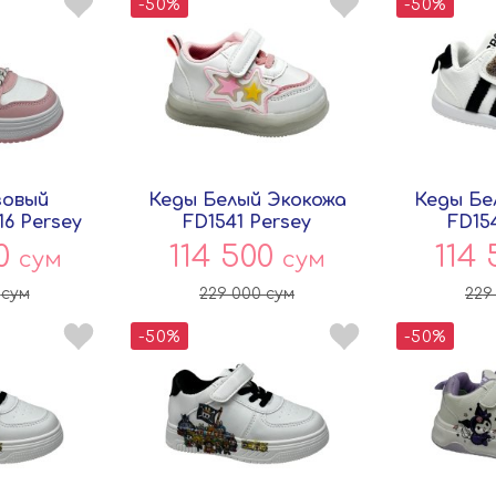
-50%
-50%
зовый
Кеды Белый Экокожа
Кеды Бе
16 Persey
FD1541 Persey
FD15
00
114 500
114
сум
сум
0
сум
229 000
сум
229
-50%
-50%