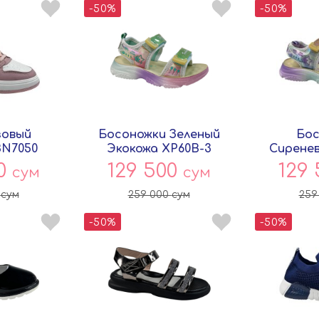
-50%
-50%
зовый
Босоножки Зеленый
Бос
BN7050
Экокожа XP60B-3
Сиренев
ey
Совёнок
XP60A
00
129 500
129
сум
сум
0
сум
259 000
сум
259
-50%
-50%