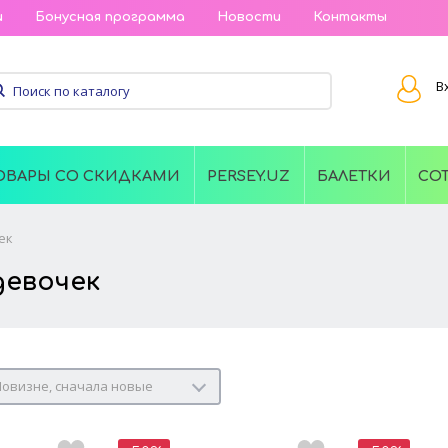
и
Бонусная программа
Новости
Контакты
В
ОВАРЫ СО СКИДКАМИ
PERSEY.UZ
БАЛЕТКИ
СО
ек
девочек
овизне, сначала новые