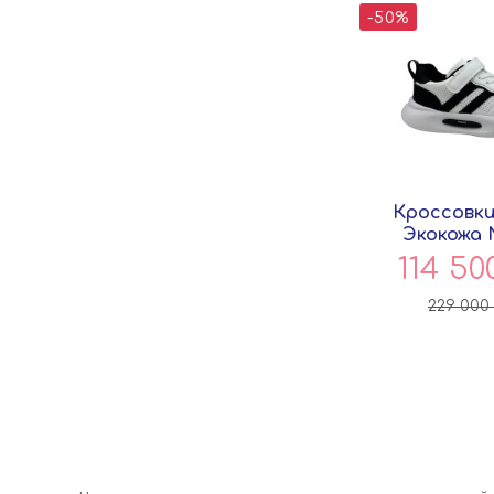
-50%
Кроссовки
Экокожа 
Кит
114 50
229 000