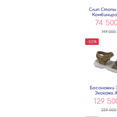
Слип Стопы
Комбиниро
00075807 
74 50
149 000
-50%
Босоножки 
Экокожа A
Совён
129 5
259 00