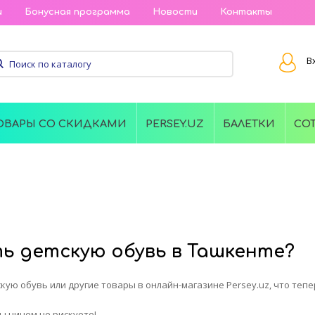
и
Бонусная программа
Новости
Контакты
В
ОВАРЫ СО СКИДКАМИ
PERSEY.UZ
БАЛЕТКИ
СО
ть детскую обувь в Ташкенте?
кую обувь или другие товары в онлайн-магазине Persey.uz, что тепе
ы ничем не рискуете!