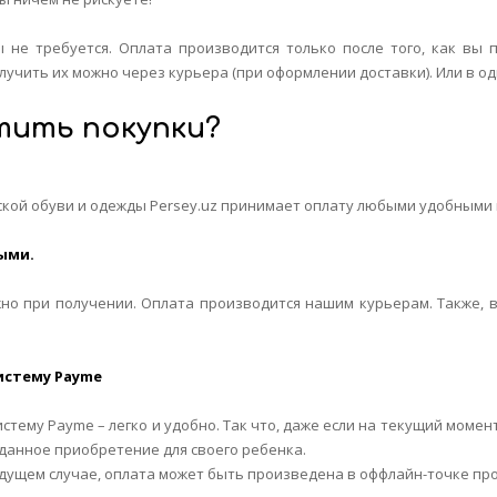
 не требуется. Оплата производится только после того, как вы 
лучить их можно через курьера (при оформлении доставки). Или в о
тить покупки?
ской обуви и одежды Persey.uz принимает оплату любыми удобными 
ыми.
но при получении. Оплата производится нашим курьерам. Также, 
систему Payme
стему Payme – легко и удобно. Так что, даже если на текущий момен
данное приобретение для своего ребенка.
ыдущем случае, оплата может быть произведена в оффлайн-точке про