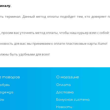
миналу.
есть терминал. Данный метод оплаты подойдет тем, кто доверяет 
, просим вас уточнять метод оплаты, чтобы наш курьер взял с собой
новость для вас: мы принимаем к оплате пластиковые карты Xumo!
должны быть удобными для всех!
г товаров
О магазине
обувь
Оплата
 одежда
Доставка
ры
Бонусная система
Новости