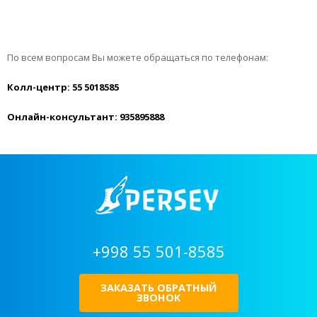
По всем вопросам Вы можете обращаться по телефонам:
Колл-центр:
55 5018585
Онлайн-консультант: 935895888
+998 55 501-8585
ЗАКАЗАТЬ ОБРАТНЫЙ
ЗВОНОК