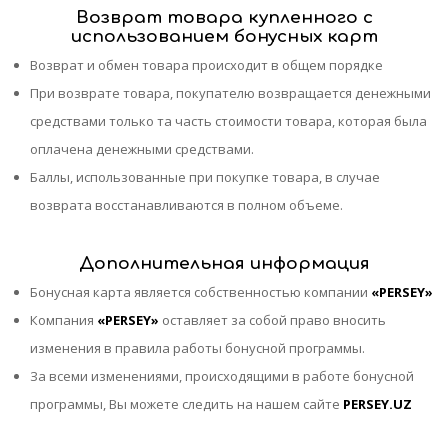
Возврат
товара
купленного
с
использованием
бонусных
карт
Возврат и обмен товара происходит в общем порядке
При возврате товара, покупателю возвращается денежными
средствами только та часть стоимости товара, которая была
оплачена денежными средствами.
Баллы, использованные при покупке товара, в случае
возврата восстанавливаются в полном объеме.
Дополнительная
информация
Бонусная карта является собственностью компании
«
PERSEY
»
Компания
«
PERSEY
»
оставляет за собой право вносить
изменения в правила работы бонусной программы.
За всеми изменениями, происходящими в работе бонусной
программы, Вы можете следить на нашем сайте
PERSEY
.
UZ