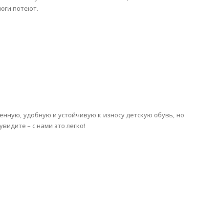
ноги потеют.
венную, удобную и устойчивую к износу детскую обувь, но
видите – с нами это легко!