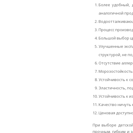
Более удобный, 
аналогичной прод
Водоотталкивающи
Процесс производ
Большой выбор цв
Улучшенные экспл
структурой, не п
Отсутствие аллер
Морозостойкость
Устойчивость к с
Эластичность, по
Устойчивость к и
Качество ничуть 
Ценовая доступно
При выборе детской
прочным, гибким и э