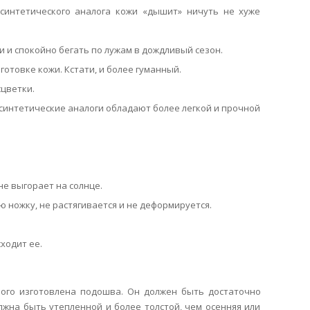
синтетического аналога кожи «дышит» ничуть не хуже
 и спокойно бегать по лужам в дождливый сезон.
отовке кожи. Кстати, и более гуманный.
цветки.
синтетические аналоги обладают более легкой и прочной
не выгорает на солнце.
ю ножку, не растягивается и не деформируется.
ходит ее.
рого изготовлена подошва. Он должен быть достаточно
лжна быть утепленной и более толстой, чем осенняя или