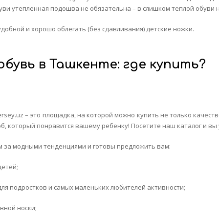
буви утепленная подошва не обязательна – в слишком теплой обуви 
добной и хорошо облегать (без сдавливания) детские ножки.
обувь
в
Ташкенте
:
где
купить
?
rsey.uz – это площадка, на которой можно купить не только качест
б, который понравится вашему ребенку! Посетите наш каталог и вы у
м за модными тенденциями и готовы предложить вам:
детей;
для подростков и самых маленьких любителей активности;
вной носки;