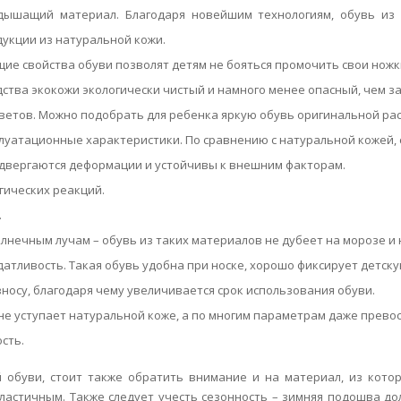
дышащий материал. Благодаря новейшим технологиям, обувь из 
укции из натуральной кожи.
е свойства обуви позволят детям не бояться промочить свои ножки
ства экокожи экологически чистый и намного менее опасный, чем заг
етов. Можно подобрать для ребенка яркую обувь оригинальной рас
уатационные характеристики. По сравнению с натуральной кожей, 
одвергаются деформации и устойчивы к внешним факторам.
гических реакций.
.
олнечным лучам – обувь из таких материалов не дубеет на морозе и 
датливость. Такая обувь удобна при носке, хорошо фиксирует детску
зносу, благодаря чему увеличивается срок использования обуви.
не уступает натуральной коже, а по многим параметрам даже превос
сть.
 обуви, стоит также обратить внимание и на материал, из кото
ластичным. Также следует учесть сезонность – зимняя подошва до