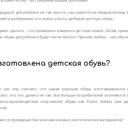
агазин Persey – вот решение вашей проблемы!
ардероб для ребенка не так просто, как кажется на первый взгляд. 
вайте разберемся, что нужно учесть, выбирая детскую обувь.
димо сделать – это правильно измерить детские ножки. Затем, орие
 обувь для ребенка будет легче легкого. Причем, любую – как обычн
зготовлена
детская
обувь
?
о сих пор считают, что самая хорошая обувь изготавливается 
ют, что это далеко не так. Все больше потребителей склоняются 
анты-производители спортивной обуви как Puma, Adidas уже д
гов.
чаются преимущества экокожи и новых синтетических материалов?