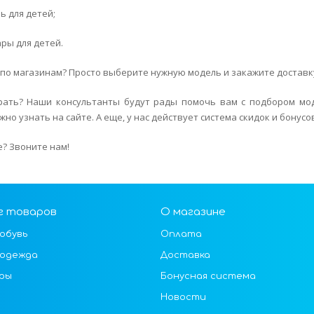
ь для детей;
ары для детей.
по магазинам? Просто выберите нужную модель и закажите доставку
рать? Наши консультанты будут рады помочь вам с подбором мо
жно узнать на сайте. А еще, у нас действует система скидок и бонус
? Звоните нам!
г товаров
О магазине
обувь
Оплата
 одежда
Доставка
ры
Бонусная система
Новости