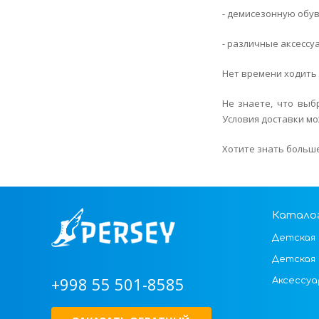
- демисезонную обув
- различные аксессу
Нет времени ходить 
Не знаете, что выб
Условия доставки мо
Хотите знать больше
Катало
Детская 
Детская
+998 55 501-8585
Аксессуа