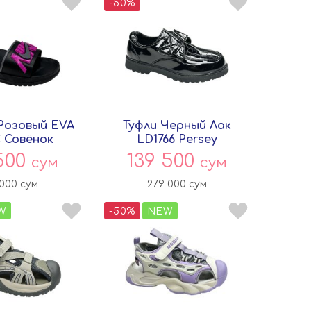
-50%
Розовый EVA
Туфли Черный Лак
C Совёнок
LD1766 Persey
500
139 500
сум
сум
 000
сум
279 000
сум
W
-50%
NEW