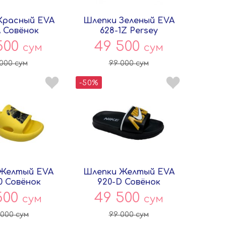
Красный EVA
Шлепки Зеленый EVA
A Совёнок
628-1Z Persey
500
49 500
сум
сум
 000
сум
99 000
сум
-50%
Желтый EVA
Шлепки Желтый EVA
0 Совёнок
920-D Совёнок
500
49 500
сум
сум
 000
сум
99 000
сум