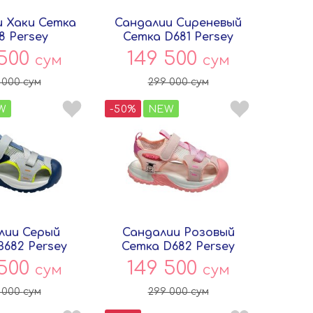
и Хаки Сетка
Сандалии Сиреневый
8 Persey
Сетка D681 Persey
 500
149 500
сум
сум
 000
сум
299 000
сум
W
-50%
NEW
лии Серый
Сандалии Розовый
B682 Persey
Сетка D682 Persey
 500
149 500
сум
сум
 000
сум
299 000
сум