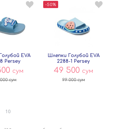
-50%
Голубой EVA
Шлепки Голубой EVA
68 Persey
2288-1 Persey
500
49 500
сум
сум
 000
сум
99 000
сум
9
10