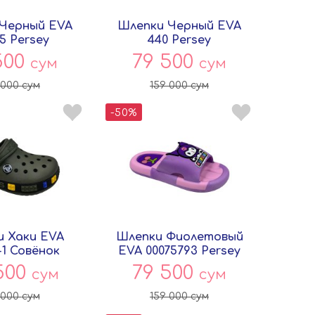
Черный EVA
Шлепки Черный EVA
5 Persey
440 Persey
500
79 500
сум
сум
 000
сум
159 000
сум
-50%
 Хаки EVA
Шлепки Фиолетовый
-1 Совёнок
EVA 00075793 Persey
500
79 500
сум
сум
 000
сум
159 000
сум