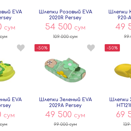
овый EVA
Шлепки Розовый EVA
Шлепки 
ersey
2020R Persey
920-
0
54 500
49 
сум
сум
сум
109 000
сум
99
-50%
-50%
еный EVA
Шлепки Зеленый EVA
Шлепки 
ersey
2029A Persey
HT121
0
49 500
69 
сум
сум
сум
99 000
сум
139