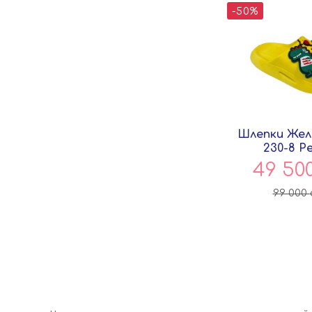
-50%
Шлепки Жел
230-8 P
49 50
99 000