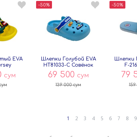
-50%
-50%
тый EVA
Шлепки Голубой EVA
Шлепки 
ersey
HT81033-C Совёнок
F-21
0
69 500
79 
сум
сум
сум
139 000
сум
159
1
2
3
4
5
6
7
8