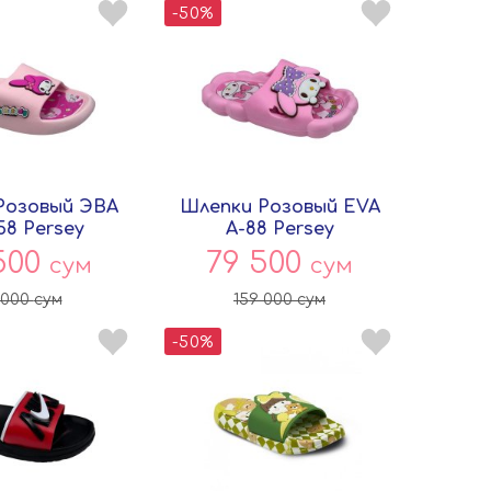
-50%
Розовый ЭВА
Шлепки Розовый EVA
58 Persey
A-88 Persey
500
79 500
сум
сум
 000
сум
159 000
сум
-50%