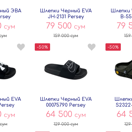
ный ЭВА
Шлепки Черный EVA
Шлепки 
ersey
JH-2131 Persey
B-55
0
79 500
79 
сум
сум
сум
159 000
сум
159
-50%
-50%
ный EVA
Шлепки Черный EVA
Шлепки
Persey
00075790 Persey
S2322
0
64 500
64 
сум
сум
сум
129 000
сум
129