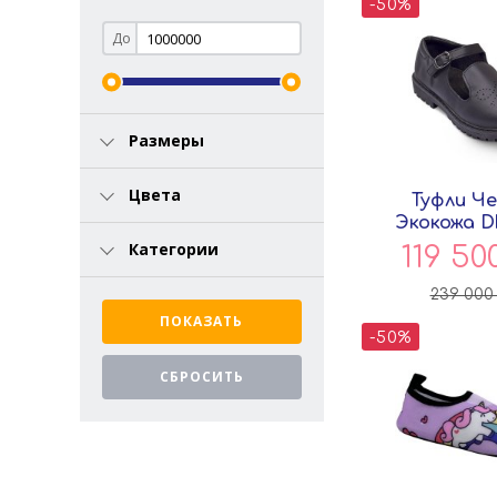
-50%
До
Размеры
Цвета
Туфли Ч
Экокожа D
Pers
Категории
119 50
239 00
-50%