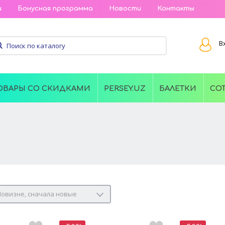
и
Бонусная программа
Новости
Контакты
В
ОВАРЫ СО СКИДКАМИ
PERSEY.UZ
БАЛЕТКИ
СО
овизне, сначала новые