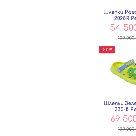
Шлепки Роз
2028R P
54 50
109 000
-50%
Шлепки Зел
235-8 P
69 50
139 000