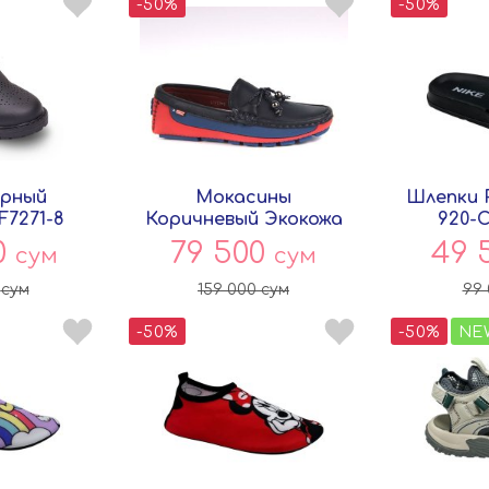
-50%
-50%
ерный
Мокасины
Шлепки 
F7271-8
Коричневый Экокожа
920-
ey
17911-1 Persey
0
79 500
49 
сум
сум
0
сум
159 000
сум
99
-50%
-50%
NE