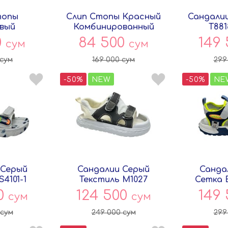
топы
Слип Стопы Красный
Сандали
вый
Комбинированный
T881
ванный
00075811 Persey
0
84 500
149
сум
сум
Persey
сум
169 000
сум
299
-50%
NEW
-50%
NE
 Серый
Сандалии Серый
Санда
S4101-1
Текстиль M1027
Сетка 
ey
Persey
00
124 500
149
сум
сум
сум
249 000
сум
299