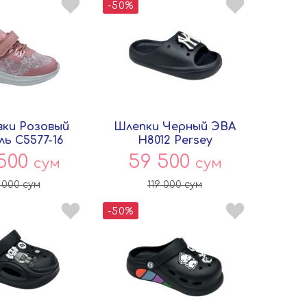
-50%
ки Розовый
Шлепки Черный ЭВА
ль C5577-16
H8012 Persey
вёнок
 500
59 500
сум
сум
 000
сум
119 000
сум
-50%