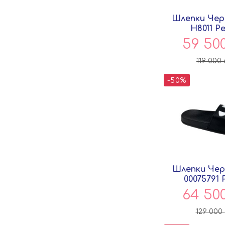
Шлепки Чер
H8011 P
59 50
119 000
-50%
Шлепки Чер
00075791 
64 50
129 000