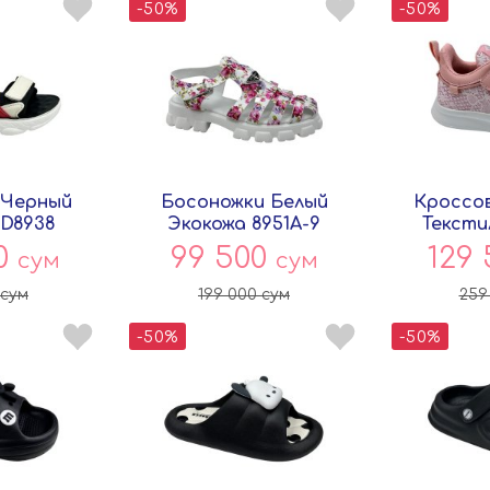
-50%
-50%
 Черный
Босоножки Белый
Кроссов
 D8938
Экокожа 8951A-9
Тексти
ey
Совёнок
Со
00
99 500
129
сум
сум
сум
199 000
сум
259
-50%
-50%