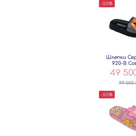
-50%
Шлепки Се
920-B Со
49 50
99 000
-50%