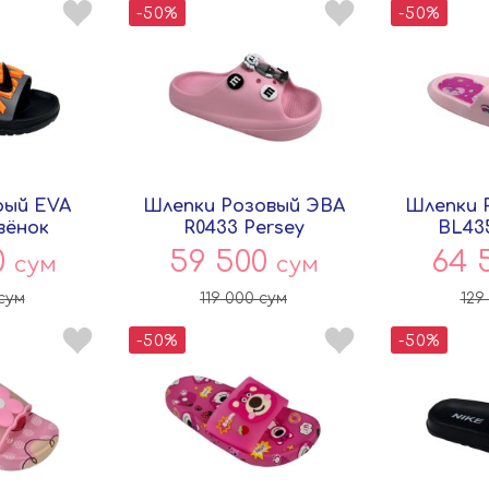
-50%
-50%
рый EVA
Шлепки Розовый ЭВА
Шлепки 
вёнок
R0433 Persey
BL43
0
59 500
64 
сум
сум
сум
119 000
сум
129
-50%
-50%