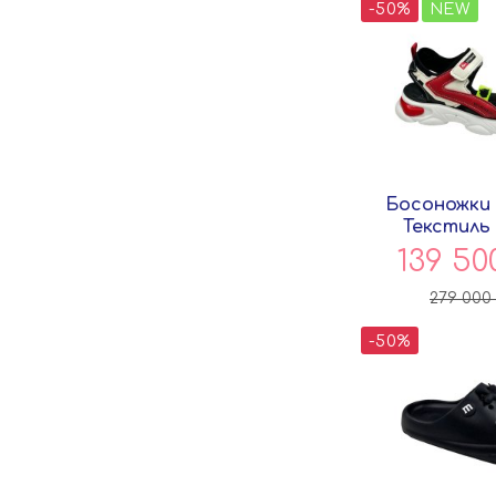
-50%
NEW
Босоножки
Текстиль
Pers
139 5
279 000
-50%