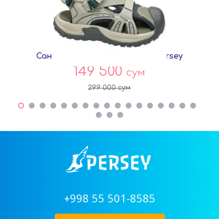
Сандалии Хаки Сетка T8818 Persey
149 500
сум
299 000
сум
+998 55 501-8585