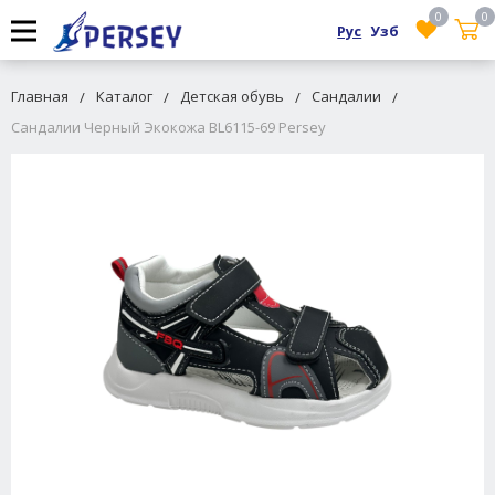
0
0
Рус
Узб
Главная
Каталог
Детская обувь
Сандалии
Сандалии Черный Экокожа BL6115-69 Persey