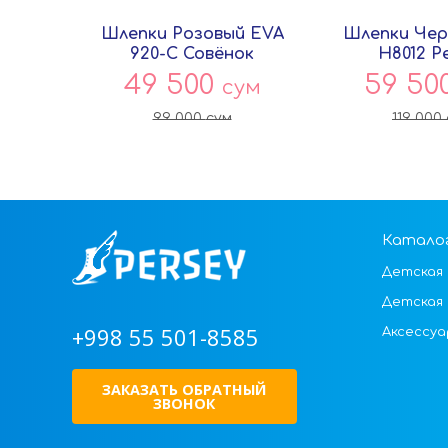
Шлепки Розовый EVA
Шлепки Чер
920-C Совёнок
H8012 P
49 500
59 50
сум
99 000
сум
119 000
Катало
Детская 
Детская
+998 55 501-8585
Аксессуа
ЗАКАЗАТЬ ОБРАТНЫЙ
ЗВОНОК