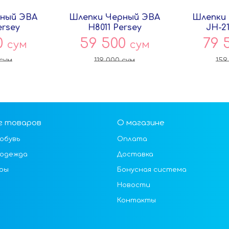
ный ЭВА
Шлепки Черный ЭВА
Шлепки
ersey
H8011 Persey
JH-21
0
59 500
79 
сум
сум
сум
119 000
сум
159
г товаров
О магазине
обувь
Оплата
 одежда
Доставка
ры
Бонусная система
Новости
Контакты