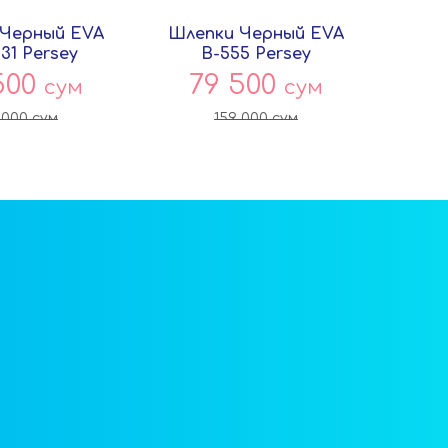
 Черный EVA
Шлепки Черный EVA
Шле
31 Persey
B-555 Persey
500
79 500
7
сум
сум
 000
сум
159 000
сум