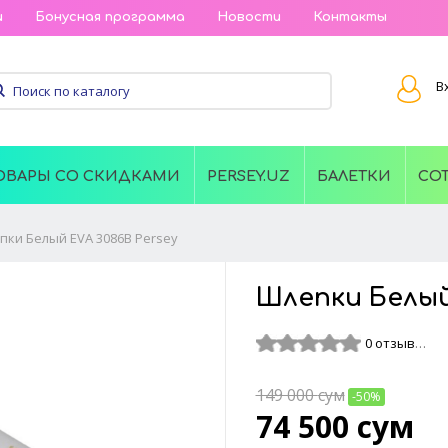
и
Бонусная программа
Новости
Контакты
В
ОВАРЫ СО СКИДКАМИ
PERSEY.UZ
БАЛЕТКИ
СО
ки Белый EVA 3086B Persey
Шлепки Белый
0 отзывов
149 000
сум
-50%
74 500
сум