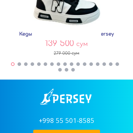
Кеды Черный Экокожа G9057A Persey
139 500
сум
279 000
сум
+998 55 501-8585