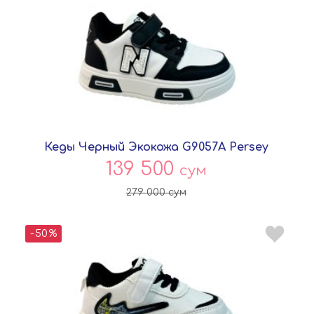
Кеды Черный Экокожа G9057A Persey
139 500
сум
279 000
сум
-50%