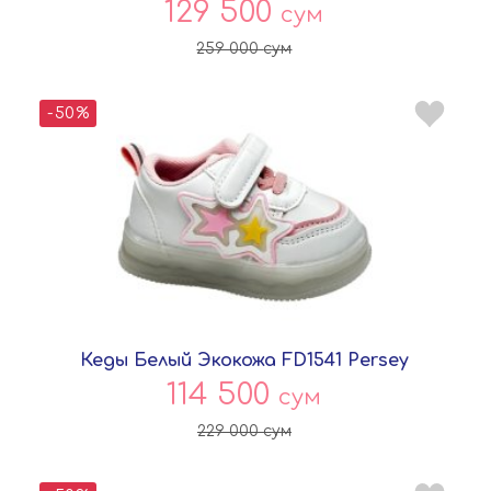
129 500
сум
259 000
сум
-50%
Кеды Белый Экокожа FD1541 Persey
114 500
сум
229 000
сум