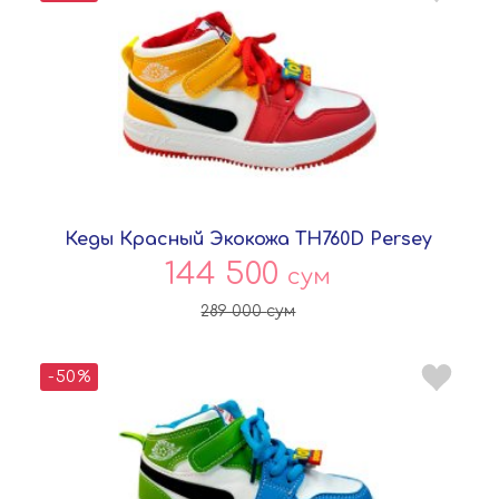
Кеды Красный Экокожа TH760D Persey
144 500
сум
289 000
сум
-50%