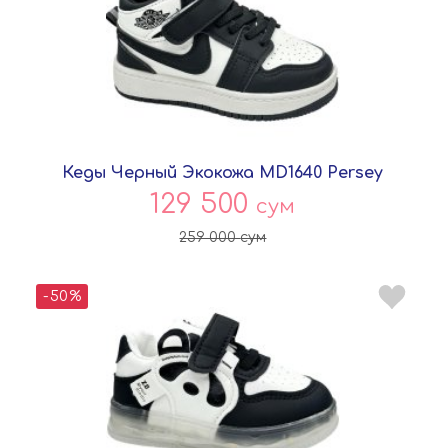
Кеды Черный Экокожа MD1640 Persey
129 500
сум
259 000
сум
-50%