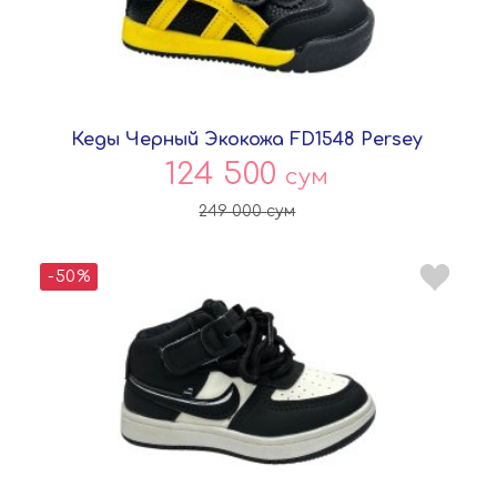
Кеды Черный Экокожа FD1548 Persey
124 500
сум
249 000
сум
-50%