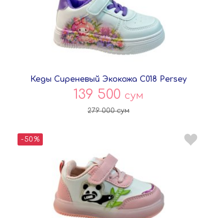
Кеды Сиреневый Экокожа C018 Persey
139 500
сум
279 000
сум
-50%