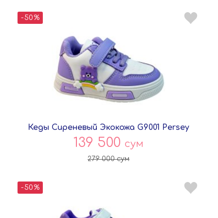
-50%
Кеды Сиреневый Экокожа G9001 Persey
139 500
сум
279 000
сум
-50%