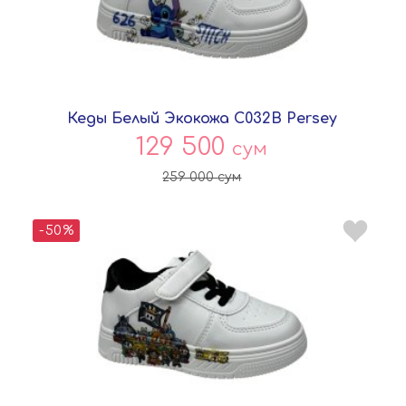
Кеды Белый Экокожа C032B Persey
129 500
сум
259 000
сум
-50%