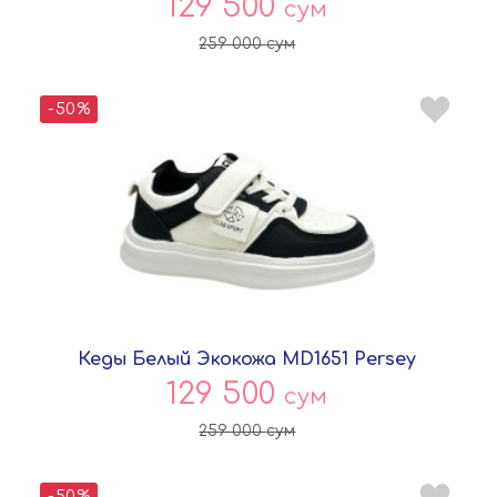
129 500
сум
259 000
сум
-50%
Кеды Белый Экокожа MD1651 Persey
129 500
сум
259 000
сум
-50%