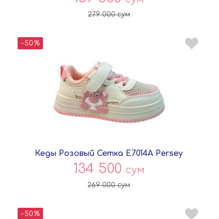
279 000
сум
-50%
Кеды Розовый Сетка E7014A Persey
134 500
сум
269 000
сум
-50%