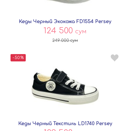
Кеды Черный Экокожа FD1554 Persey
124 500
сум
249 000
сум
-50%
Кеды Черный Текстиль LD1740 Persey