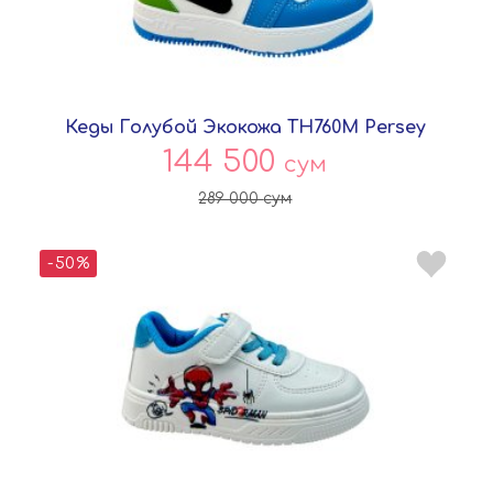
Кеды Голубой Экокожа TH760M Persey
144 500
сум
289 000
сум
-50%