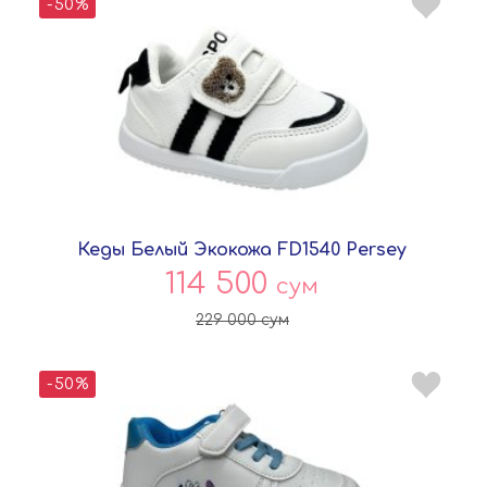
-50%
Кеды Белый Экокожа FD1540 Persey
114 500
сум
229 000
сум
-50%