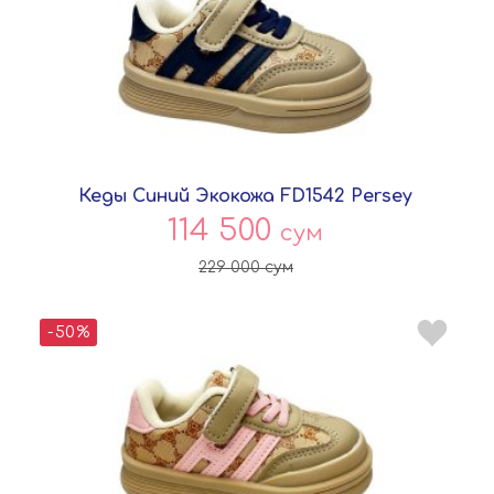
Кеды Синий Экокожа FD1542 Persey
114 500
сум
229 000
сум
-50%