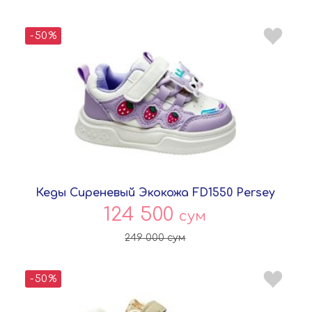
-50%
Кеды Сиреневый Экокожа FD1550 Persey
124 500
сум
249 000
сум
-50%