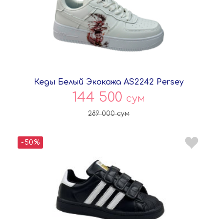
Кеды Белый Экокожа AS2242 Persey
144 500
сум
289 000
сум
-50%