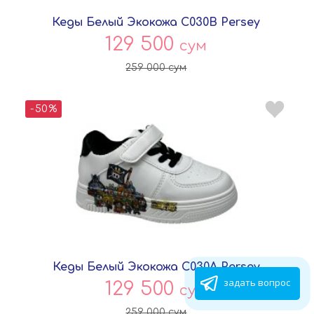
Кеды Белый Экокожа C030B Persey
129 500
сум
259 000
сум
-50%
Кеды Белый Экокожа C030A Persey
задать вопрос
129 500
сум
259 000
сум