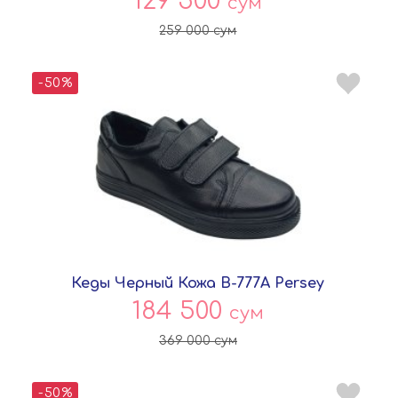
129 500
сум
259 000
сум
-50%
Кеды Черный Кожа B-777A Persey
184 500
сум
369 000
сум
-50%