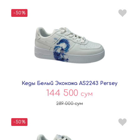
-50%
Кеды Белый Экокожа AS2243 Persey
144 500
сум
289 000
сум
-50%