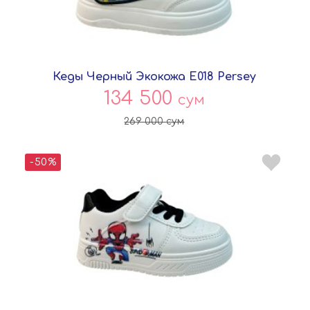
Кеды Черный Экокожа E018 Persey
134 500
сум
269 000
сум
-50%