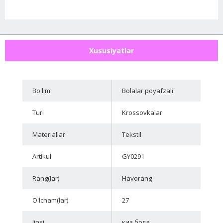
Xususiyatlar
Bo'lim
Bolalar poyafzali
Turi
Krossovkalar
Materiallar
Tekstil
Artikul
GY0291
Rang(lar)
Havorang
O'lcham(lar)
27
Jinsi
киз бола