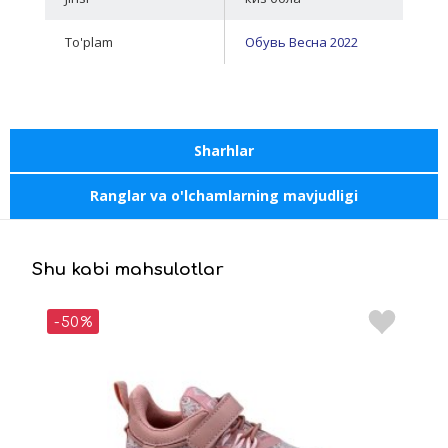
To'plam
Обувь Весна 2022
Sharhlar
Ranglar va o'lchamlarning mavjudligi
Shu kabi mahsulotlar
-50%
-