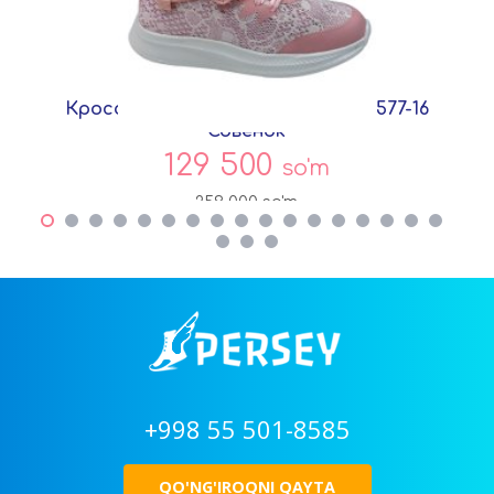
Кроссовки Розовый Текстиль C5577-16
Совёнок
129 500
so'm
259 000
so'm
+998 55 501-8585
QO'NG'IROQNI QAYTA