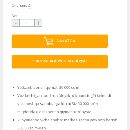
O'lcham:
27
Soni
-
+
SAVATGA
1 BOSISHDA BUYURTMA BERISH
Yetkazib berish qiymati 30 000 so‘m
Voz kechilgan taqdirda (deylik, o‘lchami to‘g‘ri kelmadi
yoki boshqa sabablarga ko‘ra) Siz 30 000 so‘m
miqdoridagi eltib berish qiymatini to‘laysiz.
Viloyatlar bo'yicha shahar markazigacha yetkazib berish
30 000 so'm-dan.