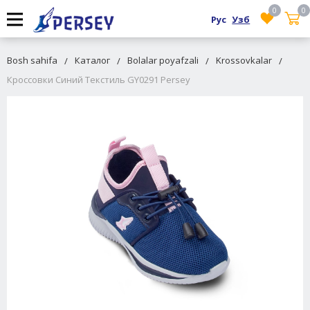
0
0
Рус
Узб
Bosh sahifa
Каталог
Bolalar poyafzali
Krossovkalar
Кроссовки Синий Текстиль GY0291 Persey