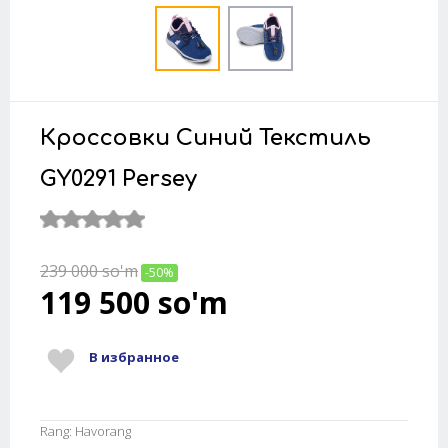
Кроссовки Синий Текстиль
GY0291 Persey
239 000
so'm
-50%
119 500
so'm
В избранное
Rang: Havorang