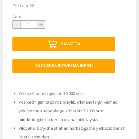
O'lcham:
28
Soni
-
+
SAVATGA
1 BOSISHDA BUYURTMA BERISH
Yetkazib berish qiymati 30 000 so‘m
Voz kechilgan taqdirda (deylik, o‘lchami to‘g‘ri kelmadi
yoki boshqa sabablarga ko‘ra) Siz 30 000 so‘m
miqdoridagi eltib berish qiymatini to‘laysiz.
Viloyatlar bo'yicha shahar markazigacha yetkazib berish
30 000 so'm-dan.