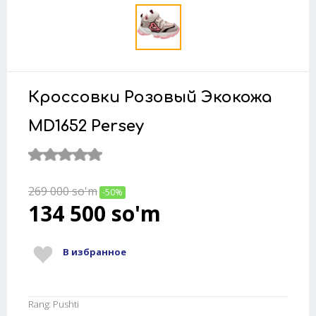
Кроссовки Розовый Экокожа
MD1652 Persey
269 000
so'm
-50%
134 500
so'm
В избранное
Rang: Pushti