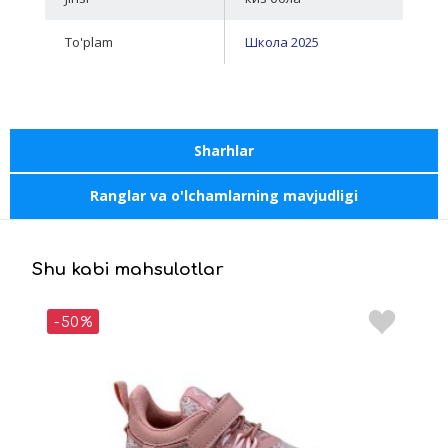
To'plam
Школа 2025
Sharhlar
Ranglar va o'lchamlarning mavjudligi
Shu kabi mahsulotlar
-50%
-