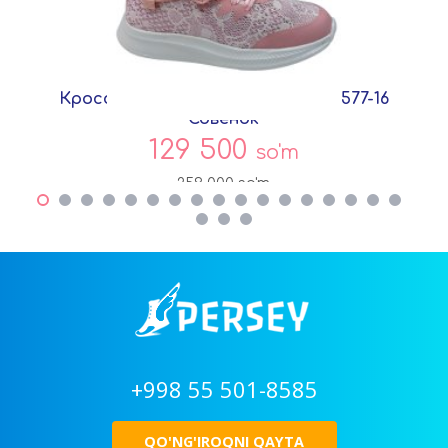
Кроссовки Розовый Текстиль C5577-16
Совёнок
129 500
so'm
259 000
so'm
+998 55 501-8585
QO'NG'IROQNI QAYTA