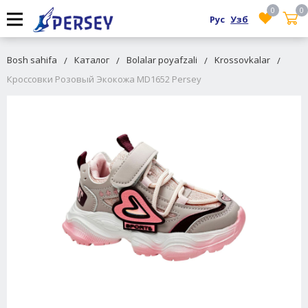
0
0
Рус
Узб
Bosh sahifa
Каталог
Bolalar poyafzali
Krossovkalar
Кроссовки Розовый Экокожа MD1652 Persey