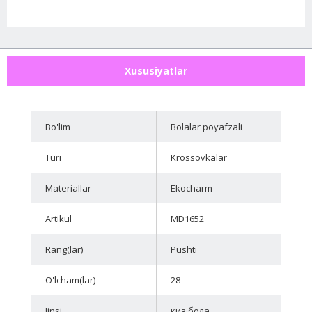
Xususiyatlar
Bo'lim
Bolalar poyafzali
Turi
Krossovkalar
Materiallar
Ekocharm
Artikul
MD1652
Rang(lar)
Pushti
O'lcham(lar)
28
Jinsi
киз бола