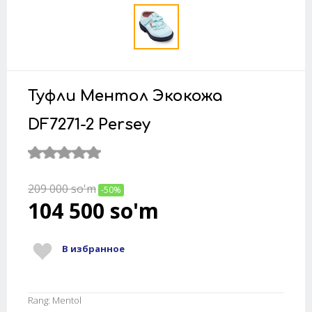
Туфли Ментол Экокожа
DF7271-2 Persey
209 000
so'm
-50%
104 500
so'm
В избранное
Rang: Mentol