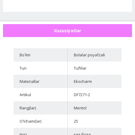
Xususiyatlar
Bo'lim
Bolalar poyafzali
Turi
Tuflilar
Materiallar
Ekocharm
Artikul
DF7271-2
Rang(lar)
Mentol
O'lcham(lar)
25
Jinsi
киз бола