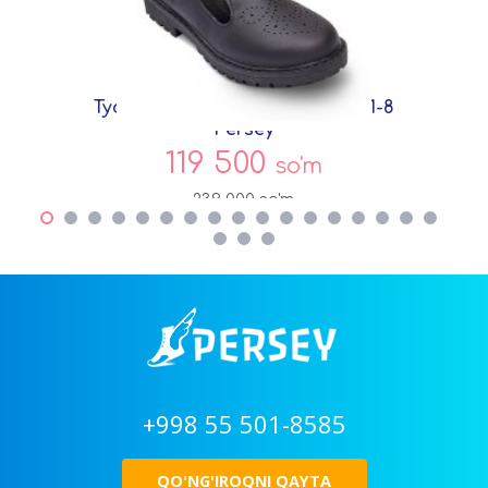
Туфли Черный Экокожа DF7271-8
Persey
119 500
so'm
239 000
so'm
+998 55 501-8585
QO'NG'IROQNI QAYTA