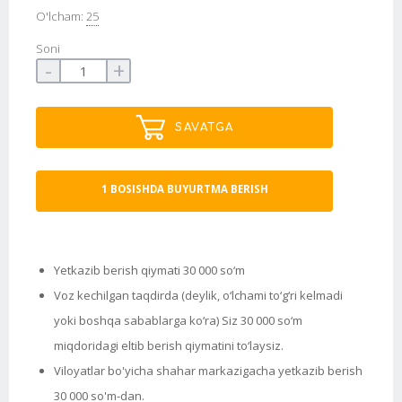
O'lcham:
25
Soni
-
+
SAVATGA
1 BOSISHDA BUYURTMA BERISH
Yetkazib berish qiymati 30 000 so‘m
Voz kechilgan taqdirda (deylik, o‘lchami to‘g‘ri kelmadi
yoki boshqa sabablarga ko‘ra) Siz 30 000 so‘m
miqdoridagi eltib berish qiymatini to‘laysiz.
Viloyatlar bo'yicha shahar markazigacha yetkazib berish
30 000 so'm-dan.