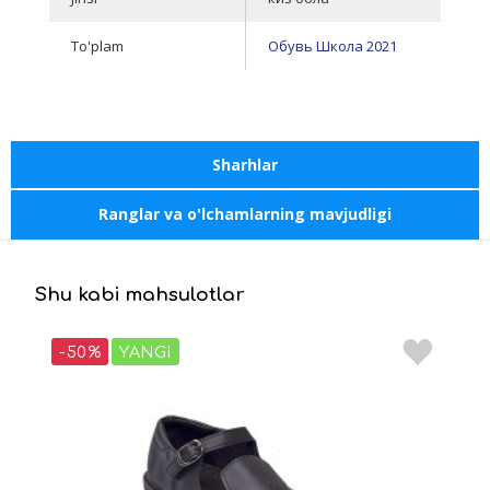
To'plam
Обувь Школа 2021
Sharhlar
Ranglar va o'lchamlarning mavjudligi
Shu kabi mahsulotlar
-50%
YANGI
-