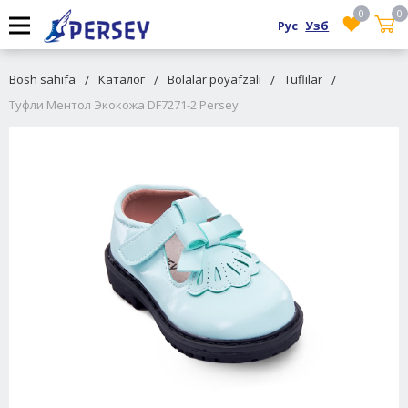
0
0
Рус
Узб
Bosh sahifa
Каталог
Bolalar poyafzali
Tuflilar
Туфли Ментол Экокожа DF7271-2 Persey