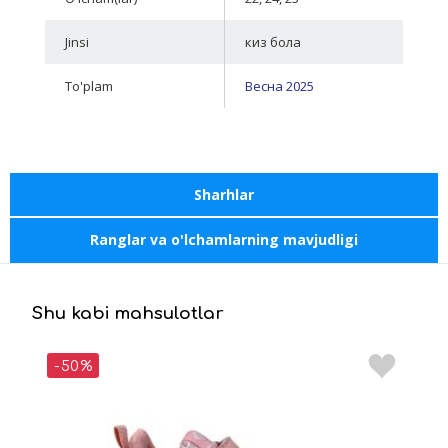
Jinsi
киз бола
To'plam
Весна 2025
Sharhlar
Ranglar va o'lchamlarning mavjudligi
Shu kabi mahsulotlar
-50%
-