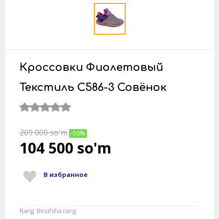
Кроссовки Фиолетовый
Текстиль C586-3 Совёнок
209 000
so'm
-50%
104 500
so'm
В избранное
Rang: Binafsha rang