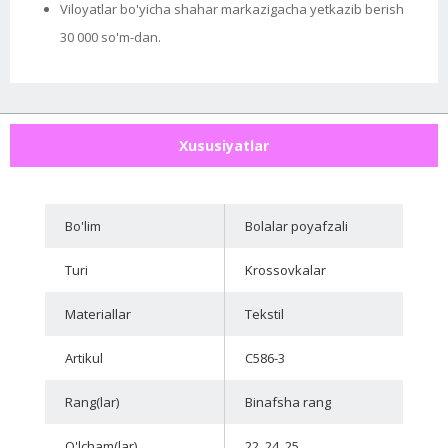
Viloyatlar bo'yicha shahar markazigacha yetkazib berish
30 000 so'm-dan.
Xususiyatlar
Bo'lim
Bolalar poyafzali
Turi
Krossovkalar
Materiallar
Tekstil
Artikul
C586-3
Rang(lar)
Binafsha rang
O'lcham(lar)
22, 24, 25