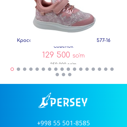
Кроссовки Розовый Текстиль C5577-16
Совёнок
129 500
so'm
259 000
so'm
+998 55 501-8585