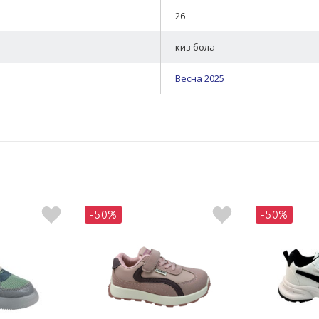
26
киз бола
Весна 2025
-50%
-50%