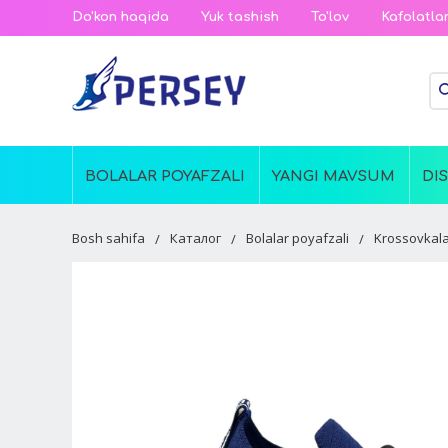
Do'kon haqida
Yuk tashish
To'lov
Kafolatla
BOLALAR POYAFZALI
YANGI MAVSUM
DI
Bosh sahifa
Каталог
Bolalar poyafzali
Krossovkala