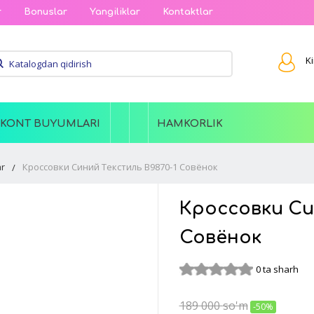
r
Bonuslar
Yangiliklar
Kontaktlar
Ki
SKONT BUYUMLARI
HAMKORLIK
r
Кроссовки Синий Текстиль B9870-1 Совёнок
Кроссовки Си
Совёнок
0 ta sharh
189 000
so'm
-50%