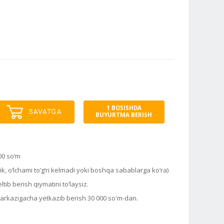
1 BOSISHDA
SAVATGA
BUYURTMA BERISH
00 so‘m
k, o‘lchami to‘g‘ri kelmadi yoki boshqa sabablarga ko‘ra)
tib berish qiymatini to‘laysiz.
markazigacha yetkazib berish 30 000 so'm-dan.