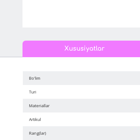
Xususiyatlar
Bo'lim
Turi
Materiallar
Artikul
Rang(lar)