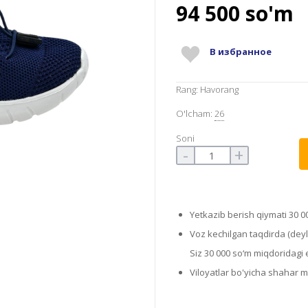
94 500
so'm
В избранное
Rang: Havorang
O'lcham:
26
Soni
-
+
Yetkazib berish qiymati 30 0
Voz kechilgan taqdirda (deyli
Siz 30 000 so‘m miqdoridagi el
Viloyatlar bo'yicha shahar 