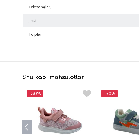
O'lcham(lar)
Jinsi
To'plam
Shu kabi mahsulotlar
-50%
-50%