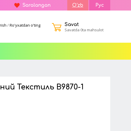
Saralangan
O'zb
Рус
Savat
rish
/
Ro'yxatdan o'ting
Savatda 0ta mahsulot
ний Текстиль B9870-1