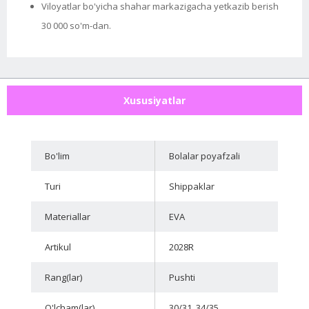
Viloyatlar bo'yicha shahar markazigacha yetkazib berish
30 000 so'm-dan.
Xususiyatlar
Bo'lim
Bolalar poyafzali
Turi
Shippaklar
Materiallar
EVA
Artikul
2028R
Rang(lar)
Pushti
O'lcham(lar)
30/31, 34/35