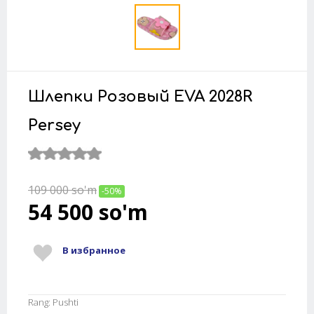
Шлепки Розовый EVA 2028R
Persey
109 000
so'm
-50%
54 500
so'm
В избранное
Rang: Pushti