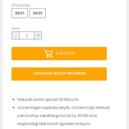
O'lchamlar
30/31
34/35
Soni
-
+
SAVATGA
1 BOSISHDA BUYURTMA BERISH
Yetkazib berish qiymati 30 000 so‘m
Voz kechilgan taqdirda (deylik, o‘lchami to‘g‘ri kelmadi
yoki boshqa sabablarga ko‘ra) Siz 30 000 so‘m
miqdoridagi eltib berish qiymatini to‘laysiz.