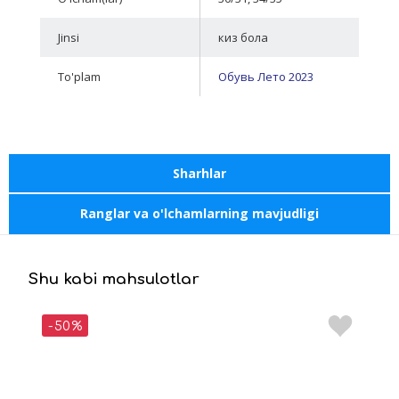
Jinsi
киз бола
To'plam
Обувь Лето 2023
Sharhlar
Ranglar va o'lchamlarning mavjudligi
Shu kabi mahsulotlar
-50%
-