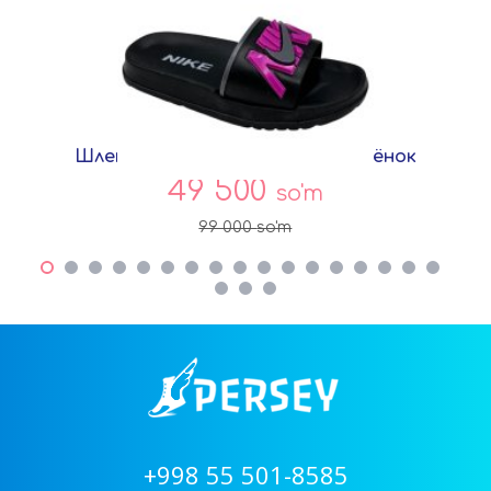
Шлепки Розовый EVA 920-C Совёнок
49 500
so'm
99 000
so'm
+998 55 501-8585