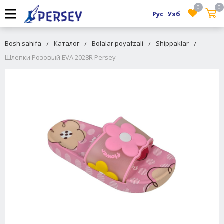
0
0
Рус
Узб
Bosh sahifa
Каталог
Bolalar poyafzali
Shippaklar
Шлепки Розовый EVA 2028R Persey