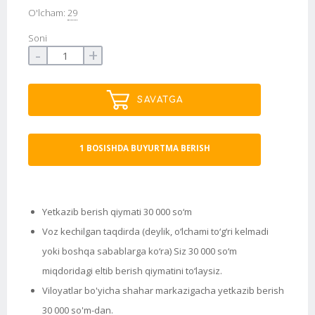
O'lcham:
29
Soni
-
+
SAVATGA
1 BOSISHDA BUYURTMA BERISH
Yetkazib berish qiymati 30 000 so‘m
Voz kechilgan taqdirda (deylik, o‘lchami to‘g‘ri kelmadi
yoki boshqa sabablarga ko‘ra) Siz 30 000 so‘m
miqdoridagi eltib berish qiymatini to‘laysiz.
Viloyatlar bo'yicha shahar markazigacha yetkazib berish
30 000 so'm-dan.