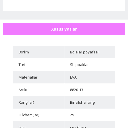
Xususiyatlar
Bo'lim
Bolalar poyafzali
Turi
Shippaklar
Materiallar
EVA
Artikul
8820-13
Rang(lar)
Binafsha rang
O'lcham(lar)
29
Jinsi
киз бола