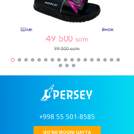
Шлепки Розовый EVA 920-C Совёнок
49 500
so'm
99 000
so'm
+998 55 501-8585
QO'NG'IROQNI QAYTA