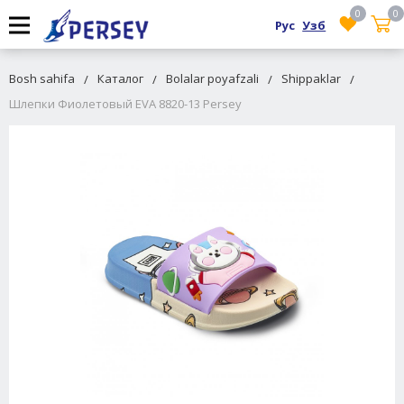
0
0
Рус
Узб
Bosh sahifa
Каталог
Bolalar poyafzali
Shippaklar
Шлепки Фиолетовый EVA 8820-13 Persey