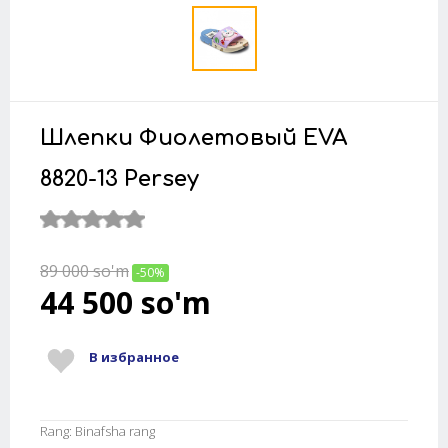
Шлепки Фиолетовый EVA
8820-13 Persey
89 000
so'm
-50%
44 500
so'm
В избранное
Rang: Binafsha rang