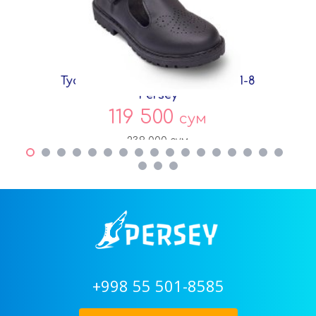
Туфли Черный Экокожа DF7271-8
Persey
119 500
сум
239 000
сум
+998 55 501-8585