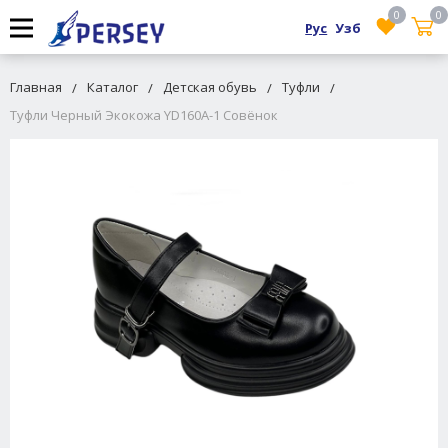
0
0
Рус
Узб
Главная
Каталог
Детская обувь
Туфли
Туфли Черный Экокожа YD160A-1 Совёнок