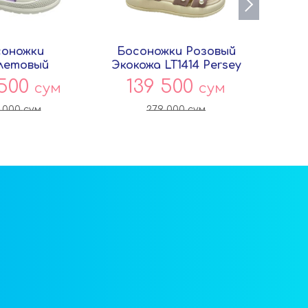
соножки
Босоножки Розовый
Бос
летовый
Экокожа LT1414 Persey
Т
иль AE3115
 500
139 500
1
сум
сум
ersey
 000
сум
279 000
сум