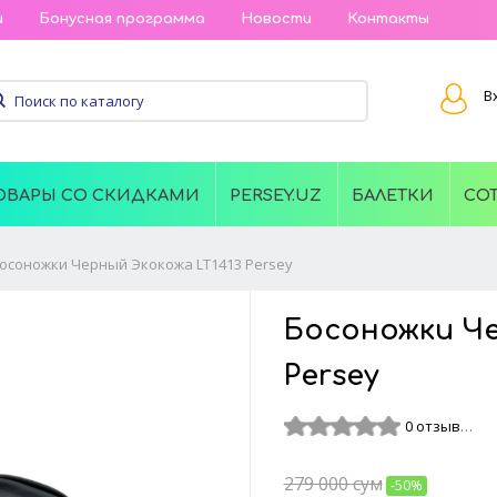
и
Бонусная программа
Новости
Контакты
В
ОВАРЫ СО СКИДКАМИ
PERSEY.UZ
БАЛЕТКИ
СО
осоножки Черный Экокожа LT1413 Persey
Босоножки Че
Persey
0 отзывов
279 000
сум
-50%