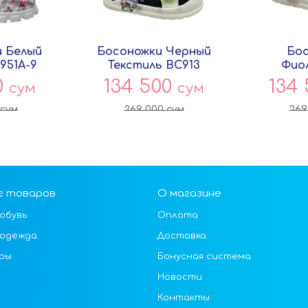
 Белый
Босоножки Черный
Бо
951A-9
Текстиль BC913
Фио
ок
Persey
Текст
0
134 500
134
сум
сум
P
сум
269 000
сум
269
г товаров
О магазине
обувь
Оплата
 одежда
Доставка
ры
Бонусная система
Новости
Контакты