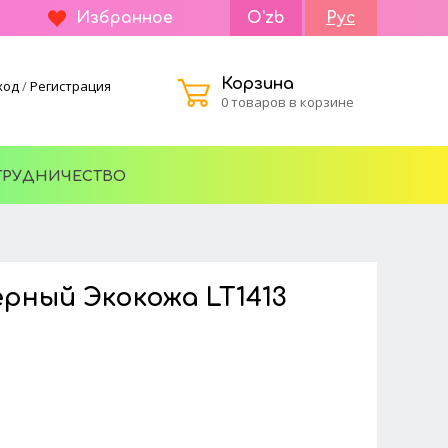
Избранное
O'zb
Рус
Корзина
ход
/
Регистрация
0 товаров в корзине
ТРУДНИЧЕСТВО
рный Экокожа LT1413