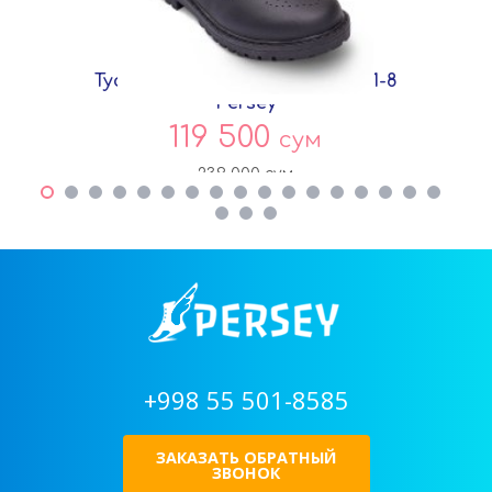
Туфли Черный Экокожа DF7271-8
Persey
119 500
сум
239 000
сум
+998 55 501-8585
ЗАКАЗАТЬ ОБРАТНЫЙ
ЗВОНОК