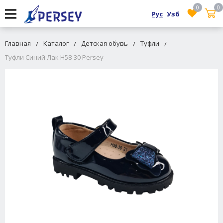
0
0
Рус
Узб
Главная
Каталог
Детская обувь
Туфли
Туфли Синий Лак H58-30 Persey