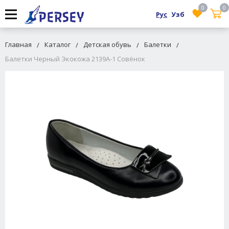
0
0
Рус
Узб
Главная
Каталог
Детская обувь
Балетки
Балетки Черный Экокожа 2139A-1 Совёнок