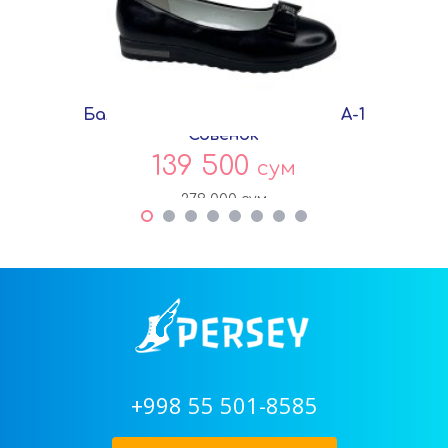
Балетки Черный Экокожа 292A-1
Совёнок
139 500
сум
279 000
сум
+998 55 501-8585