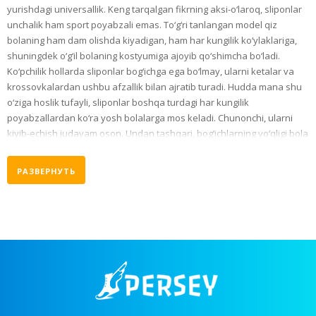
yurishdagi universallik. Keng tarqalgan fikrning aksi-o‘laroq, sliponlar
unchalik ham sport poyabzali emas. To‘g‘ri tanlangan model qiz
bolaning ham dam olishda kiyadigan, ham har kungilik ko‘ylaklariga,
shuningdek o‘g‘il bolaning kostyumiga ajoyib qo‘shimcha bo‘ladi.
Ko‘pchilik hollarda sliponlar bog‘ichga ega bo‘lmay, ularni ketalar va
krossovkalardan ushbu afzallik bilan ajratib turadi. Hudda mana shu
o‘ziga hoslik tufayli, sliponlar boshqa turdagi har kungilik
poyabzallardan ko‘ra yosh bolalarga mos keladi. Chunonchi, ularni
kiyib-echish judayam oson. Undan tashqari, bog‘ichlarning yo‘qligi bola
oyog‘ini ko‘zga
РАЗВЕРНУТЬ