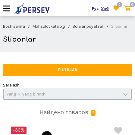
0
0
Рус
Узб
Bosh sahifa
Mahsulot katalogi
Bolalar poyafzali
Sliponlar
Sliponlar
FILTRLAR
Saralash:
Yangilik, yangi birinchi
Найдено товаров:
2
-30%