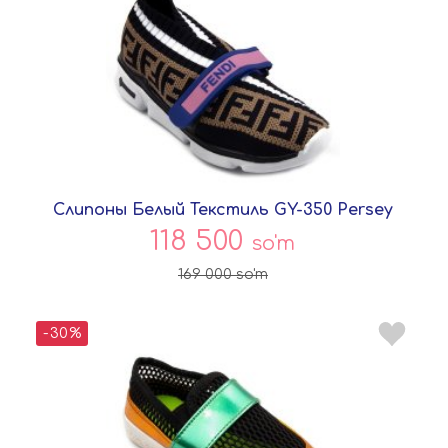
Слипоны Белый Текстиль GY-350 Persey
118 500
so'm
169 000
so'm
-30%