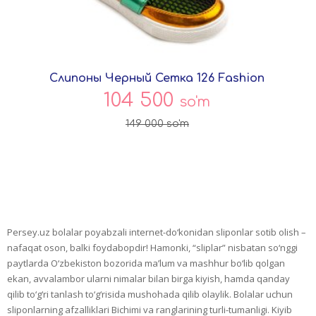
Слипоны Черный Сетка 126 Fashion
104 500
so'm
149 000
so'm
Persey.uz bolalar poyabzali internet-do‘konidan sliponlar sotib olish –
nafaqat oson, balki foydabopdir! Hamonki, “sliplar” nisbatan so‘nggi
paytlarda O‘zbekiston bozorida ma’lum va mashhur bo‘lib qolgan
ekan, avvalambor ularni nimalar bilan birga kiyish, hamda qanday
qilib to‘g‘ri tanlash to‘g‘risida mushohada qilib olaylik. Bolalar uchun
sliponlarning afzalliklari Bichimi va ranglarining turli-tumanligi. Kiyib