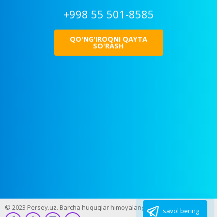
+998 55 501-8585
QO'NG'IROQNI QAYTA
SO'RASH
© 2023 Persey.uz. Barcha huquqlar himoyalangan
savol bering