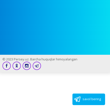
© 2023 Persey.uz. Barcha huquqlar himoyalangan
savol bering