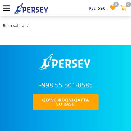
0
0
Рус
Узб
Bosh sahifa
+998 55 501-8585
QO'NG'IROQNI QAYTA
SO'RASH