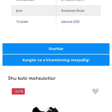
Jinsi
бола/киз бола
To'plam
Школа 2025
Sharhlar
Ranglar va o'lchamlarning mavjudligi
Shu kabi mahsulotlar
-50%
-