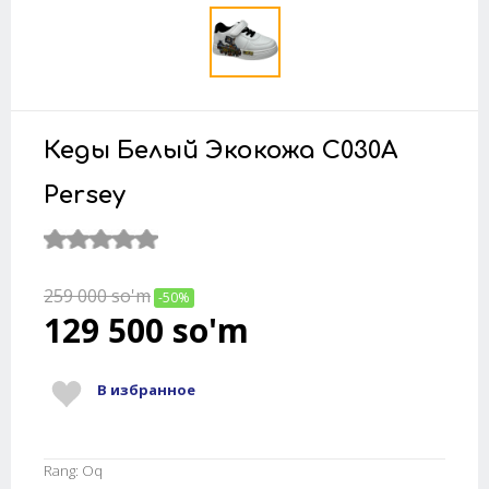
Кеды Белый Экокожа C030A
Persey
259 000
so'm
-50%
129 500
so'm
В избранное
Rang: Oq