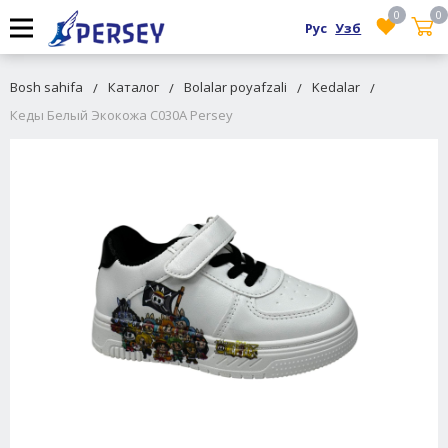
0
0
Рус
Узб
Bosh sahifa
Каталог
Bolalar poyafzali
Kedalar
Кеды Белый Экокожа C030A Persey