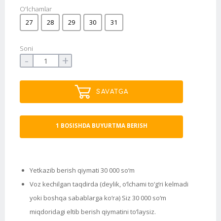
O'lchamlar
27
28
29
30
31
Soni
-
+
SAVATGA
1 BOSISHDA BUYURTMA BERISH
Yetkazib berish qiymati 30 000 so‘m
Voz kechilgan taqdirda (deylik, o‘lchami to‘g‘ri kelmadi
yoki boshqa sabablarga ko‘ra) Siz 30 000 so‘m
miqdoridagi eltib berish qiymatini to‘laysiz.