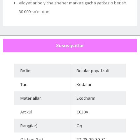
Viloyatlar bo'yicha shahar markazigacha yetkazib berish
30 000 so'm-dan.
Xususiyatlar
Bo'lim
Bolalar poyafzali
Turi
Kedalar
Materiallar
Ekocharm
Artikul
C030A
Rang(lar)
Oq
O'lcham(lar)
27, 28, 29, 30, 31