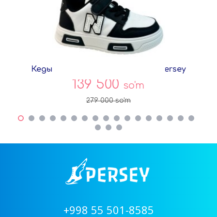
Кеды Черный Экокожа G9057A Persey
139 500
so'm
279 000
so'm
+998 55 501-8585