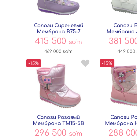
Сапоги Сиреневый
Сапоги 
Мембрана B75-7
Мембрана A
Совёнок
Совён
415 500
381 50
so'm
489 000
so'm
449 000
-15%
-15%
Сапоги Розовый
Сапоги Р
Мембрана TM15-5B
Мембрана H
Совёнок
Совён
296 500
288 0
so'm