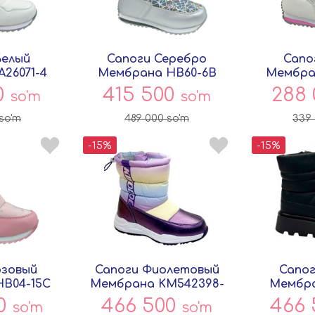
Белый
Сапоги Серебро
Сапо
26071-4
Мембрана HB60-6B
Мембра
ок
Совёнок
Со
0
415 500
288
so'm
so'm
so'm
489 000
so'm
339
-15%
-15%
озовый
Сапоги Фиолетовый
Сапог
B04-15C
Мембрана KM542398-
Мембра
ок
1 Совёнок
Со
00
466 500
466
so'm
so'm