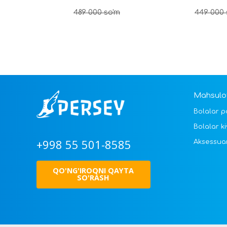
489 000
so'm
449 000
Mahsulot
Bolalar p
Bolalar ki
+998 55 501-8585
Aksessua
QO'NG'IROQNI QAYTA
SO'RASH