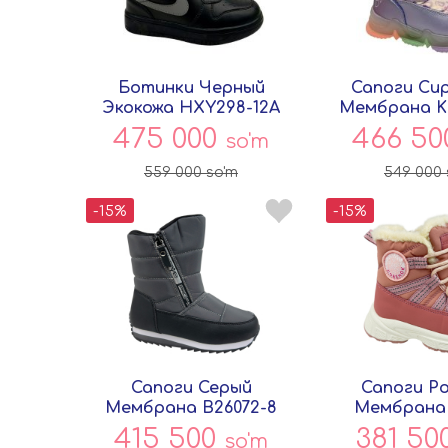
Ботинки Черный
Сапоги Си
Экокожа HXY298-12A
Мембрана K
Совёнок
Совён
475 000
466 5
so'm
559 000
so'm
549 000
-15%
-15%
Сапоги Серый
Сапоги Р
Мембрана B26072-8
Мембрана 
Совёнок
Совён
415 500
381 50
so'm