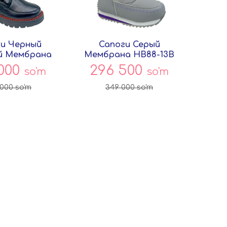
и Черный
Сапоги Серый
й Мембрана
Мембрана HB88-13B
-25 Совёнок
Совёнок
 000
296 500
so'm
so'm
 000
so'm
349 000
so'm