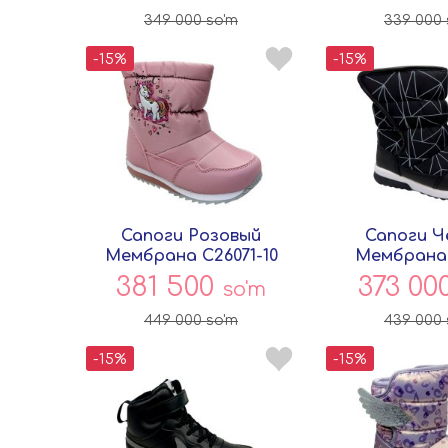
349 000
so'm
339 000
-15%
-15%
Сапоги Розовый
Сапоги Ч
Мембрана C26071-10
Мембрана 
Совёнок
Совён
381 500
373 00
so'm
449 000
so'm
439 000
-15%
-15%