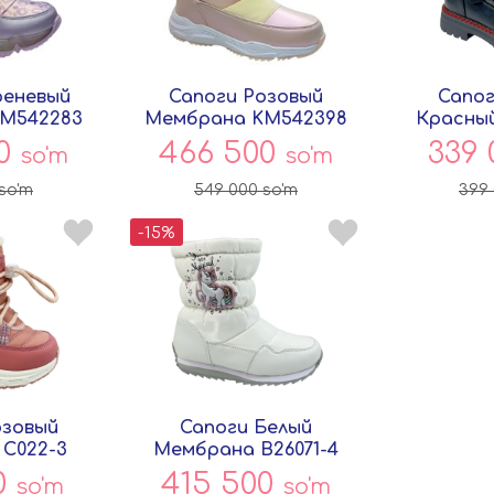
реневый
Сапоги Розовый
Сапог
M542283
Мембрана KM542398
Красны
ок
Совёнок
XP28A-2
00
466 500
339
so'm
so'm
so'm
549 000
so'm
399
-15%
озовый
Сапоги Белый
C022-3
Мембрана B26071-4
ок
Совёнок
0
415 500
so'm
so'm