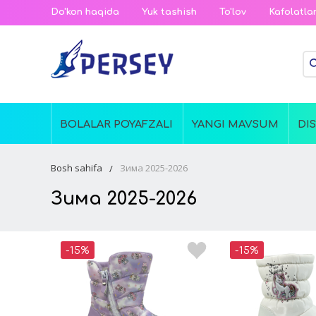
Do'kon haqida
Yuk tashish
To'lov
Kafolatla
BOLALAR POYAFZALI
YANGI MAVSUM
DI
Bosh sahifa
Зима 2025-2026
Зима 2025-2026
-15%
-15%