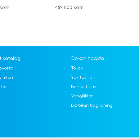
so'm
489 000
so'm
 katalogi
Do'kon haqida
oyafzali
To'lov
yimlari
Yuk tashish
rlar
Bonus tizimi
Yangiliklar
Biz bilan bog'laning