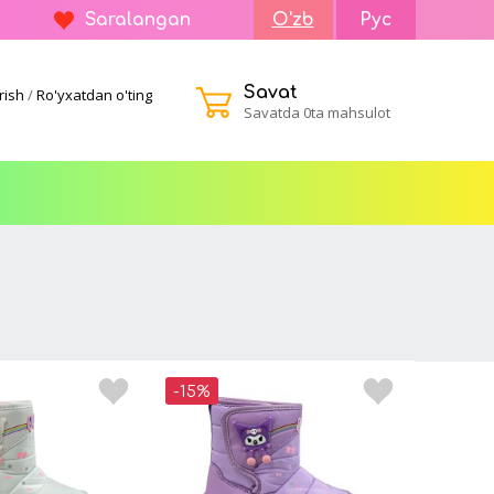
Saralangan
O'zb
Рус
Savat
rish
/
Ro'yxatdan o'ting
Savatda 0ta mahsulot
-15%