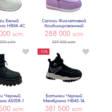
ги Белый
Сапоги Фиолетовый
на HB04-4C
Коибинированный
вёнок
HB06-18C Совёнок
 000
288 000
so'm
so'm
 000
so'm
339 000
so'm
-15%
и Черный
Ботинки Черный
на A5058-1
Мембрана HB40-1A
вёнок
Совёнок
 500
381 500
so'm
so'm