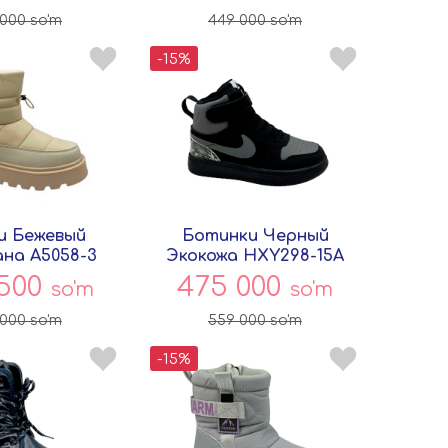
 000
so'm
449 000
so'm
-15%
и Бежевый
Ботинки Черный
на A5058-3
Экокожа HXY298-15A
вёнок
Совёнок
 500
475 000
so'm
so'm
 000
so'm
559 000
so'm
-15%