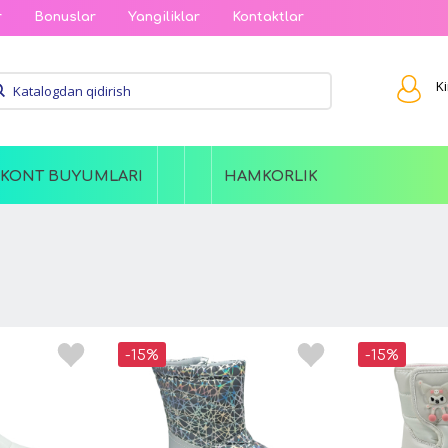
r
Bonuslar
Yangiliklar
Kontaktlar
Ki
SKONT BUYUMLARI
HAMKORLIK
-15%
-15%