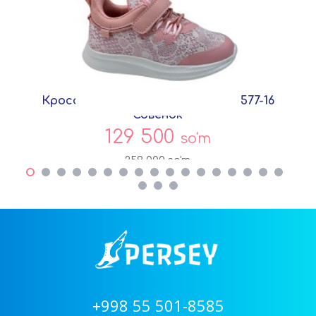
Кроссовки Розовый Текстиль C5577-16
Совёнок
129 500
so'm
259 000
so'm
+998 55 501-8585