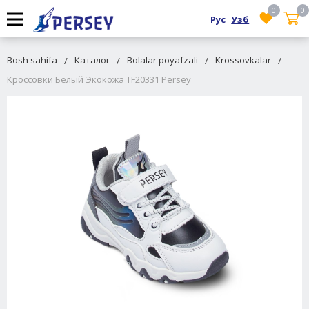
0
0
Рус
Узб
Bosh sahifa
Каталог
Bolalar poyafzali
Krossovkalar
Кроссовки Белый Экокожа TF20331 Persey