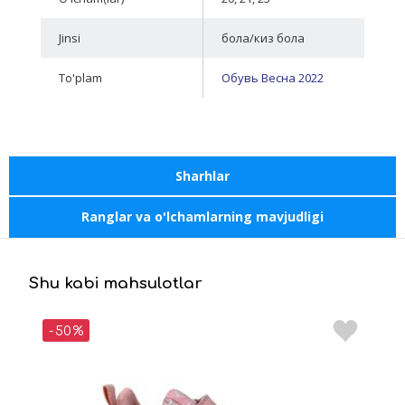
Jinsi
бола/киз бола
To'plam
Обувь Весна 2022
Sharhlar
Ranglar va o'lchamlarning mavjudligi
Shu kabi mahsulotlar
-50%
-