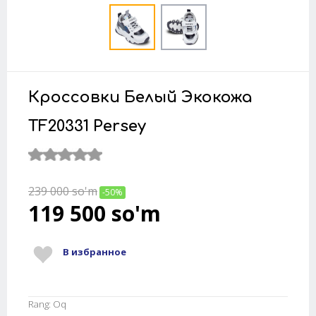
Кроссовки Белый Экокожа
TF20331 Persey
239 000
so'm
-50%
119 500
so'm
В избранное
Rang: Oq