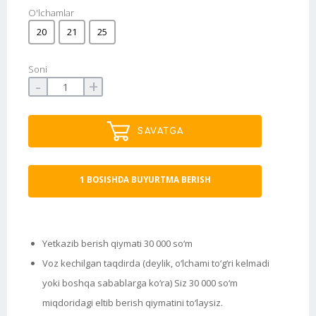
O'lchamlar
20
21
25
Soni
-
+
SAVATGA
1 BOSISHDA BUYURTMA BERISH
Yetkazib berish qiymati 30 000 so‘m
Voz kechilgan taqdirda (deylik, o‘lchami to‘g‘ri kelmadi
yoki boshqa sabablarga ko‘ra) Siz 30 000 so‘m
miqdoridagi eltib berish qiymatini to‘laysiz.