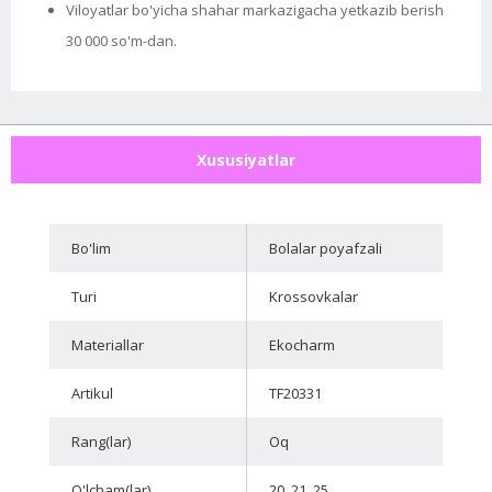
Viloyatlar bo'yicha shahar markazigacha yetkazib berish
30 000 so'm-dan.
Xususiyatlar
Bo'lim
Bolalar poyafzali
Turi
Krossovkalar
Materiallar
Ekocharm
Artikul
TF20331
Rang(lar)
Oq
O'lcham(lar)
20, 21, 25