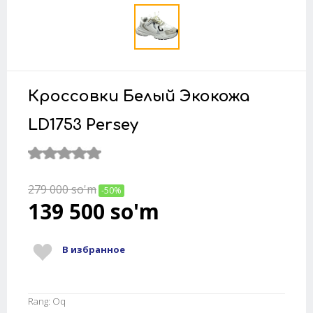
Кроссовки Белый Экокожа
LD1753 Persey
279 000
so'm
-50%
139 500
so'm
В избранное
Rang: Oq