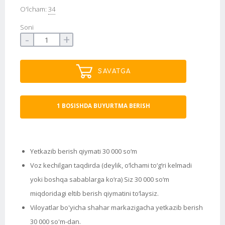
O'lcham:
34
Soni
-
+
SAVATGA
1 BOSISHDA BUYURTMA BERISH
Yetkazib berish qiymati 30 000 so‘m
Voz kechilgan taqdirda (deylik, o‘lchami to‘g‘ri kelmadi
yoki boshqa sabablarga ko‘ra) Siz 30 000 so‘m
miqdoridagi eltib berish qiymatini to‘laysiz.
Viloyatlar bo'yicha shahar markazigacha yetkazib berish
30 000 so'm-dan.