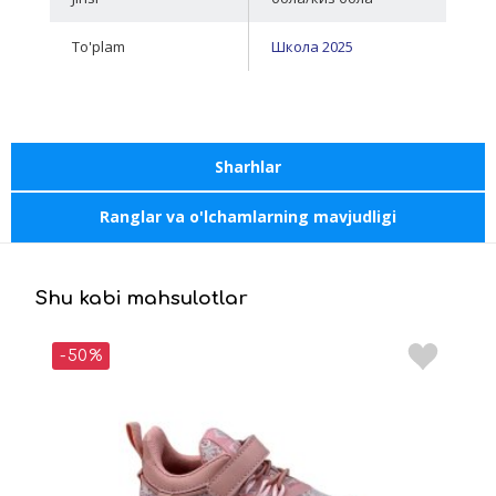
To'plam
Школа 2025
Sharhlar
Ranglar va o'lchamlarning mavjudligi
Shu kabi mahsulotlar
-50%
-