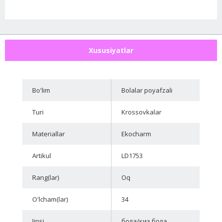
Xususiyatlar
Bo'lim
Bolalar poyafzali
Turi
Krossovkalar
Materiallar
Ekocharm
Artikul
LD1753
Rang(lar)
Oq
O'lcham(lar)
34
Jinsi
бола/киз бола