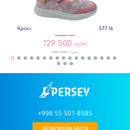
Кроссовки Розовый Текстиль C5577-16
Совёнок
129 500
so'm
259 000
so'm
+998 55 501-8585
QO'NG'IROQNI QAYTA