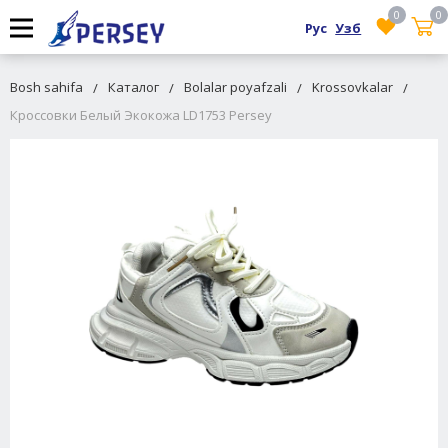
0
0
Рус
Узб
Bosh sahifa
Каталог
Bolalar poyafzali
Krossovkalar
Кроссовки Белый Экокожа LD1753 Persey