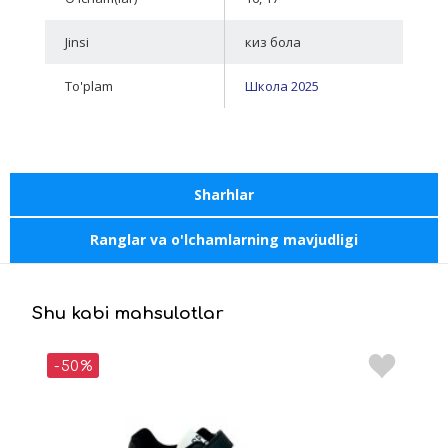
Jinsi
киз бола
To'plam
Школа 2025
Sharhlar
Ranglar va o'lchamlarning mavjudligi
Shu kabi mahsulotlar
-50%
-