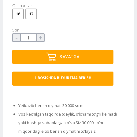
O'lchamlar
16
17
Soni
-
+
SAVATGA
1 BOSISHDA BUYURTMA BERISH
Yetkazib berish qiymati 30 000 so‘m
Voz kechilgan taqdirda (deylik, o‘lchami to‘g‘ri kelmadi
yoki boshqa sabablarga ko‘ra) Siz 30 000 so‘m
miqdoridagi eltib berish qiymatini to‘laysiz.