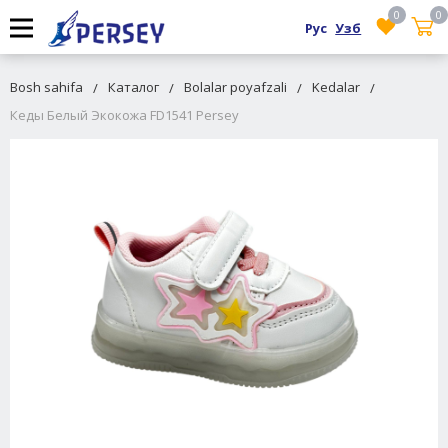
0
0
Рус
Узб
Bosh sahifa
Каталог
Bolalar poyafzali
Kedalar
Кеды Белый Экокожа FD1541 Persey