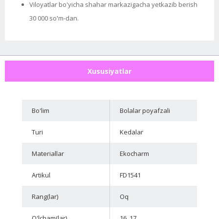
Viloyatlar bo'yicha shahar markazigacha yetkazib berish
30 000 so'm-dan.
Xususiyatlar
Bo'lim
Bolalar poyafzali
Turi
Kedalar
Materiallar
Ekocharm
Artikul
FD1541
Rang(lar)
Oq
O'lcham(lar)
16, 17