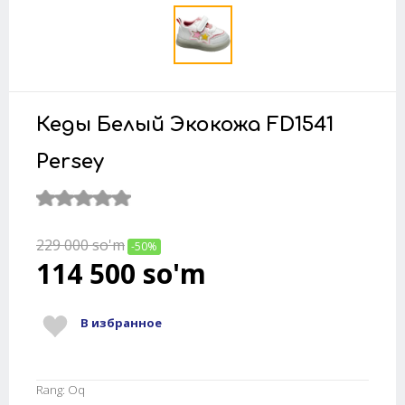
Кеды Белый Экокожа FD1541
Persey
229 000
so'm
-50%
114 500
so'm
В избранное
Rang: Oq