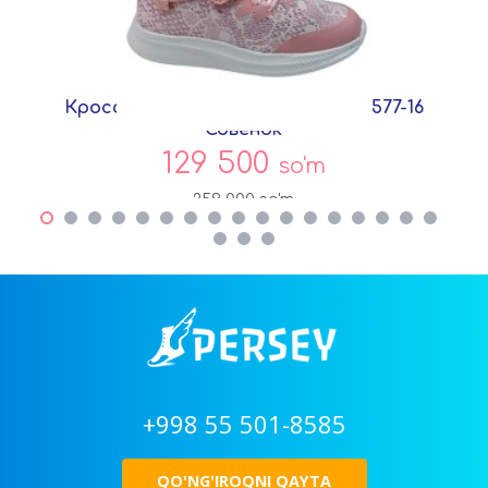
Кроссовки Розовый Текстиль C5577-16
Совёнок
129 500
so'm
259 000
so'm
+998 55 501-8585
QO'NG'IROQNI QAYTA