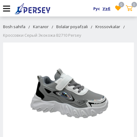
0
0
Рус
Узб
Bosh sahifa
Каталог
Bolalar poyafzali
Krossovkalar
Кроссовки Серый Экокожа B2710 Persey