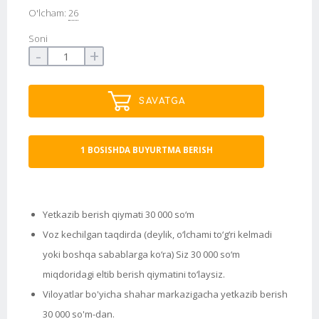
O'lcham:
26
Soni
-
+
SAVATGA
1 BOSISHDA BUYURTMA BERISH
Yetkazib berish qiymati 30 000 so‘m
Voz kechilgan taqdirda (deylik, o‘lchami to‘g‘ri kelmadi
yoki boshqa sabablarga ko‘ra) Siz 30 000 so‘m
miqdoridagi eltib berish qiymatini to‘laysiz.
Viloyatlar bo'yicha shahar markazigacha yetkazib berish
30 000 so'm-dan.