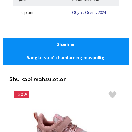
To'plam
Обувь Осень 2024
Sharhlar
Ranglar va o'lchamlarning mavjudligi
Shu kabi mahsulotlar
-50%
-