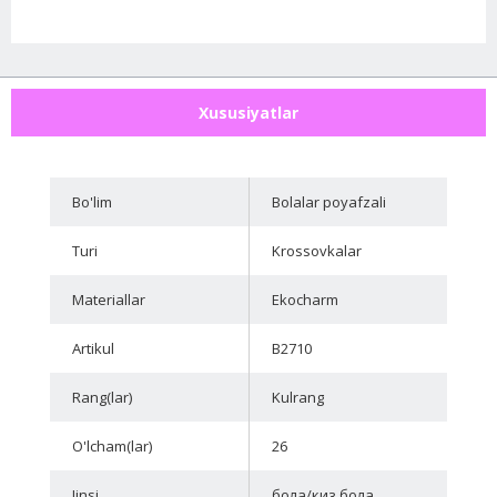
Xususiyatlar
Bo'lim
Bolalar poyafzali
Turi
Krossovkalar
Materiallar
Ekocharm
Artikul
B2710
Rang(lar)
Kulrang
O'lcham(lar)
26
Jinsi
бола/киз бола