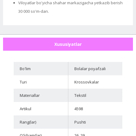
Viloyatlar bo'yicha shahar markazigacha yetkazib berish
30 000 so'm-dan.
Xususiyatlar
Bo'lim
Bolalar poyafzali
Turi
Krossovkalar
Materiallar
Tekstil
Artikul
4598
Rang(lar)
Pushti
O'lcham(lar)
26, 29