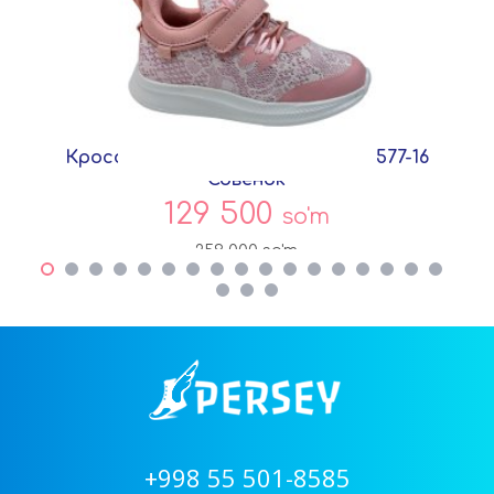
Кроссовки Розовый Текстиль C5577-16
Совёнок
129 500
so'm
259 000
so'm
+998 55 501-8585