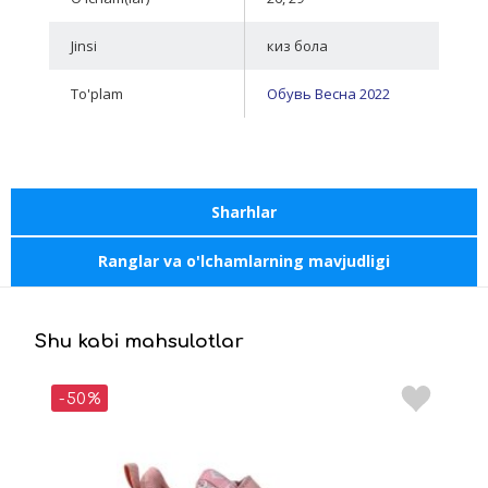
Jinsi
киз бола
To'plam
Обувь Весна 2022
Sharhlar
Ranglar va o'lchamlarning mavjudligi
Shu kabi mahsulotlar
-50%
-