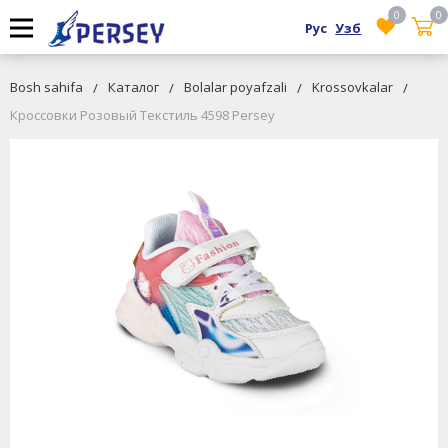
0
0
Рус
Узб
Bosh sahifa
Каталог
Bolalar poyafzali
Krossovkalar
Кроссовки Розовый Текстиль 4598 Persey