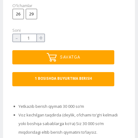
O'lchamlar
26
29
Soni
-
+
SAVATGA
1 BOSISHDA BUYURTMA BERISH
Yetkazib berish qiymati 30 000 so‘m
Voz kechilgan taqdirda (deylik, o‘lchami to‘g‘ri kelmadi
yoki boshqa sabablarga ko‘ra) Siz 30 000 so‘m
miqdoridagi eltib berish qiymatini to‘laysiz.