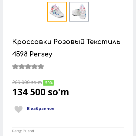
Кроссовки Розовый Текстиль
4598 Persey
269 000
so'm
-50%
134 500
so'm
В избранное
Rang: Pushti