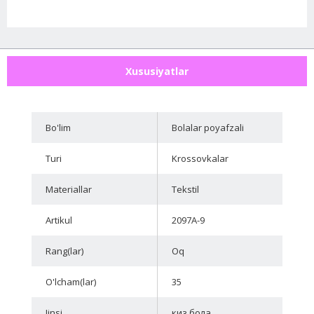
Xususiyatlar
Bo'lim
Bolalar poyafzali
Turi
Krossovkalar
Materiallar
Tekstil
Artikul
2097A-9
Rang(lar)
Oq
O'lcham(lar)
35
Jinsi
киз бола