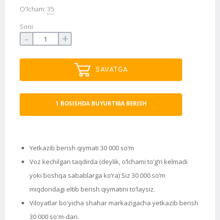
O'lcham:
35
Soni
-
+
SAVATGA
1 BOSISHDA BUYURTMA BERISH
Yetkazib berish qiymati 30 000 so‘m
Voz kechilgan taqdirda (deylik, o‘lchami to‘g‘ri kelmadi
yoki boshqa sabablarga ko‘ra) Siz 30 000 so‘m
miqdoridagi eltib berish qiymatini to‘laysiz.
Viloyatlar bo'yicha shahar markazigacha yetkazib berish
30 000 so'm-dan.