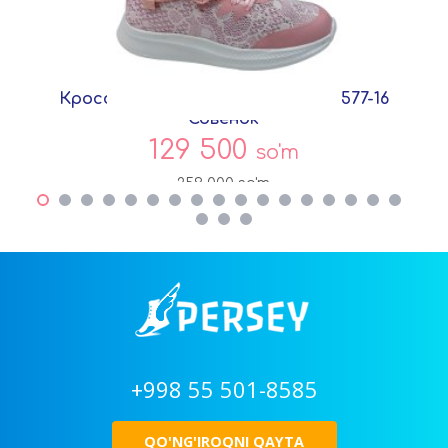
Кроссовки Розовый Текстиль C5577-16
Совёнок
129 500
so'm
259 000
so'm
+998 55 501-8585
QO'NG'IROQNI QAYTA