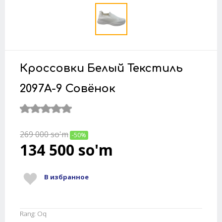
Кроссовки Белый Текстиль
2097A-9 Совёнок
269 000
so'm
-50%
134 500
so'm
В избранное
Rang: Oq