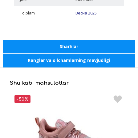
To'plam
Весна 2025
Sharhlar
Ranglar va o'lchamlarning mavjudligi
Shu kabi mahsulotlar
-50%
-