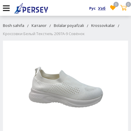
0
0
Рус
Узб
Bosh sahifa
Каталог
Bolalar poyafzali
Krossovkalar
Кроссовки Белый Текстиль 2097A-9 Совёнок