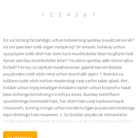
1
2
3
4
5
6
7
Siz va Sizning farzandigiz uchun bolalarning qanday poyabzali kerak?
Va uni qaerdan sotib olgan ma’qulroq? Sir emaski, bolakay uchun
oyoq kiyimi sotib olish har doim ba’zi mushkulotlar bilan bog‘liq bo‘ladi.
Aynan qanday mushkulotlar bilan? Va ularni qanday qilib istisno qilsa
bo‘ladi? Persey.uz tajribali mutahassislari gapirib bersin! Bolalar
poyabzalini sotib olish nima uchun bunchalik qiyin? 1. Botinka va
tuflilarni sotib olish ma’lum miqdordagi vaqt sarfini talab qiladi. Ahir,
bolalar uchun loyiq keladigan ketalarni topish uchun ko‘pincha faqat
bitta do‘konga borishning o‘zi kifoya emas. Bunday tashriflarni
uyushtirishga hammada ham, har doim ham vaqt topilavermaydi.
Chunonchi, Sizning o‘zingiz uchun kerakli bo‘lgan poyabzalni birdaniga
topa olishingiz ham muammo. 2. Siz bolalar poyabzali o‘lchamlarini
sinchkovlik bilan o‘rganib chiqishingiz, va hatto o‘z bolangiz oyog‘idan
andaza ko‘chirib olishingiz mumkin. Ohir-oqibat esa –
РАЗВЕРНУТЬ