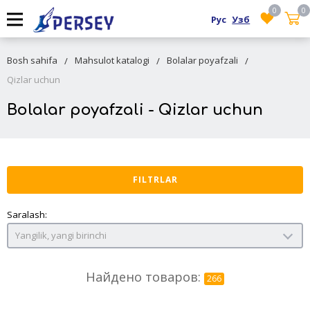
0
0
Рус
Узб
Bosh sahifa
Mahsulot katalogi
Bolalar poyafzali
Qizlar uchun
Bolalar poyafzali - Qizlar uchun
FILTRLAR
Saralash:
Yangilik, yangi birinchi
Найдено товаров:
266