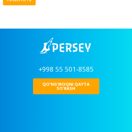
+998 55 501-8585
QO'NG'IROQNI QAYTA
SO'RASH