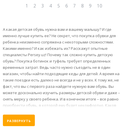
1
2
3
4
5
6
7
8
9
10
А какая детская обувь нужна вам и вашему малышу? И где
именно лучше купить ее? Не секрет, что покупка обувки для
ребенка неизменно сопряжена с некоторыми сложностями.
Какими именно? И как избежать их? Расскажут опытные
специалисты Persey.uz! Почему так сложно купить детскую
обувь? Покупка ботинок и туфель требует определенных
временных затрат. Ведь часто нужно съездить не в один
магазин, чтобы найти подходящие кеды для детей. А время на
такие поездки есть далеко не всегда и не у всех. К тому же, не
факт, что вы с первого раза найдете нужную вам обувь. Вы
можете досконально изучить размеры детской обуви и даже –
снять мерку у своего ребенка. И в конечном итоге – все равно
приобрести обувь, в которой ему будет некомфортно. Каков
выход? Только
РАЗВЕРНУТЬ