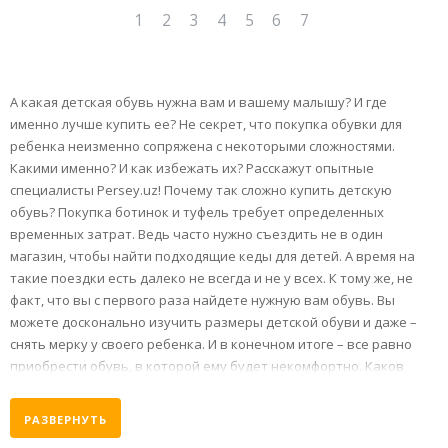
1
2
3
4
5
6
7
А какая детская обувь нужна вам и вашему малышу? И где
именно лучше купить ее? Не секрет, что покупка обувки для
ребенка неизменно сопряжена с некоторыми сложностями.
Какими именно? И как избежать их? Расскажут опытные
специалисты Persey.uz! Почему так сложно купить детскую
обувь? Покупка ботинок и туфель требует определенных
временных затрат. Ведь часто нужно съездить не в один
магазин, чтобы найти подходящие кеды для детей. А время на
такие поездки есть далеко не всегда и не у всех. К тому же, не
факт, что вы с первого раза найдете нужную вам обувь. Вы
можете досконально изучить размеры детской обуви и даже –
снять мерку у своего ребенка. И в конечном итоге – все равно
приобрести обувь, в которой ему будет некомфортно. Каков
выход? Только
РАЗВЕРНУТЬ