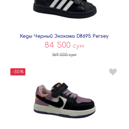
Кеды Черный Экокожа D8695 Persey
84 500
сум
169 000
сум
-50%