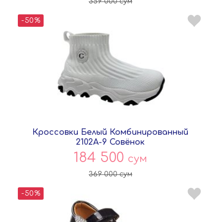
359 000
сум
-50%
Кроссовки Белый Комбинированный
2102A-9 Совёнок
184 500
сум
369 000
сум
-50%