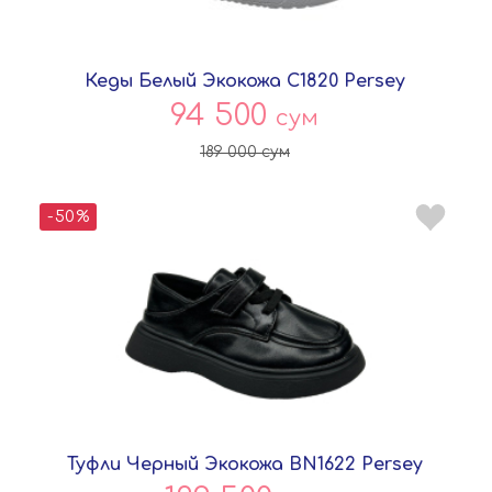
Кеды Белый Экокожа C1820 Persey
94 500
сум
189 000
сум
-50%
Туфли Черный Экокожа BN1622 Persey