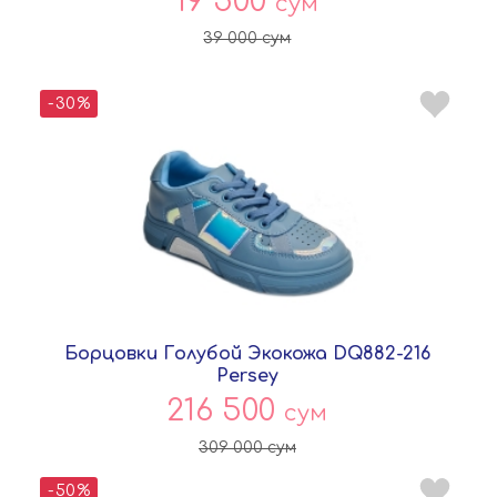
19 500
сум
39 000
сум
-30%
Борцовки Голубой Экокожа DQ882-216
Persey
216 500
сум
309 000
сум
-50%