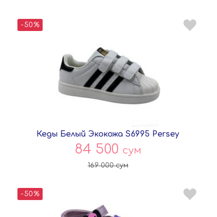
-50%
Кеды Белый Экокожа S6995 Persey
84 500
сум
169 000
сум
-50%