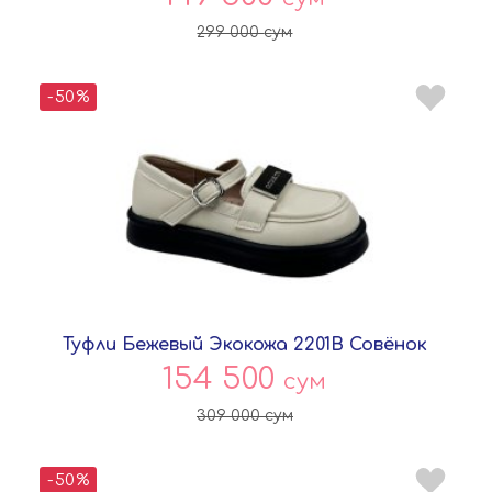
299 000
сум
-50%
Туфли Бежевый Экокожа 2201B Совёнок
154 500
сум
309 000
сум
-50%