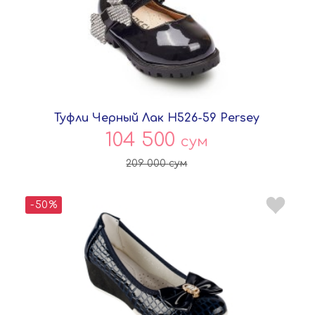
Туфли Черный Лак H526-59 Persey
104 500
сум
209 000
сум
-50%