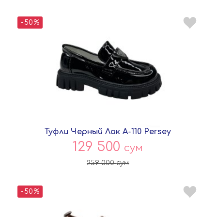
-50%
Туфли Черный Лак A-110 Persey
129 500
сум
259 000
сум
-50%