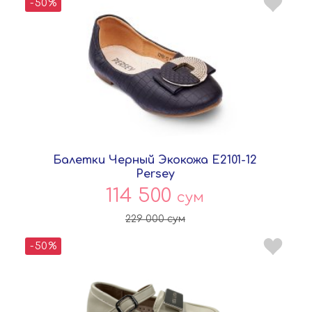
-50%
Балетки Черный Экокожа E2101-12
Persey
114 500
сум
229 000
сум
-50%