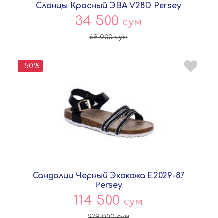
Сланцы Красный ЭВА V28D Persey
34 500
сум
69 000
сум
-50%
Сандалии Черный Экокожа E2029-87
Persey
114 500
сум
229 000
сум