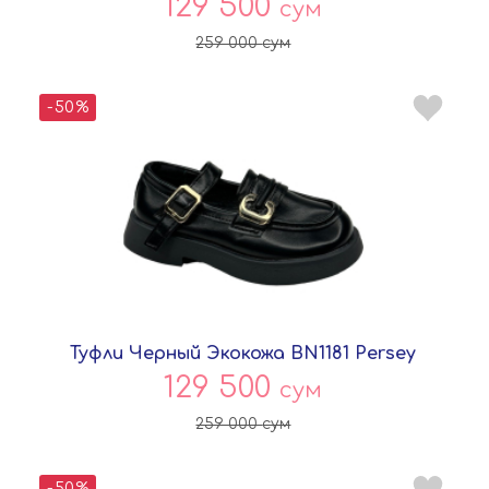
129 500
сум
259 000
сум
-50%
Туфли Черный Экокожа BN1181 Persey
129 500
сум
259 000
сум
-50%