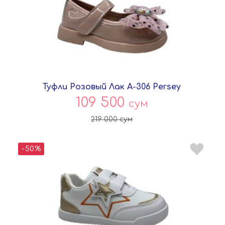
Туфли Розовый Лак A-306 Persey
109 500
сум
219 000
сум
-50%