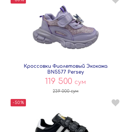
Кроссовки Фиолетовый Экокожа
BN5577 Persey
119 500
сум
239 000
сум
-50%