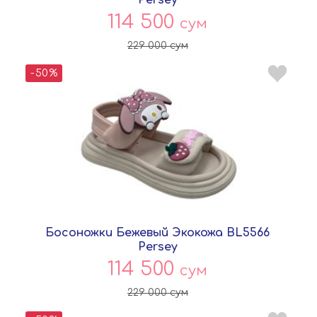
114 500
сум
229 000
сум
-50%
Босоножки Бежевый Экокожа BL5566
Persey
114 500
сум
229 000
сум