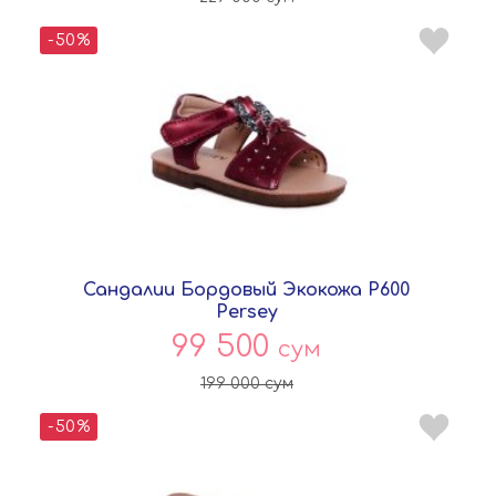
-50%
Сандалии Бордовый Экокожа P600
Persey
99 500
сум
199 000
сум
-50%