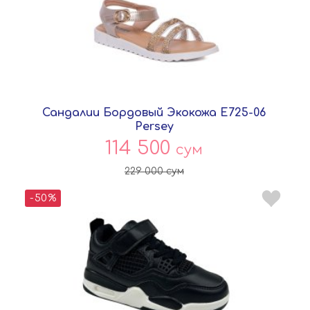
Сандалии Бордовый Экокожа E725-06
Persey
114 500
сум
229 000
сум
-50%