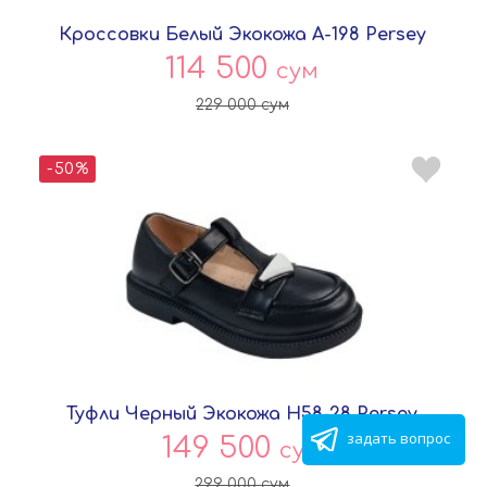
Кроссовки Белый Экокожа A-198 Persey
114 500
сум
229 000
сум
-50%
Туфли Черный Экокожа H58-28 Persey
задать вопрос
149 500
сум
299 000
сум